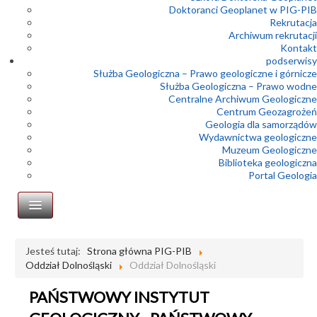
Doktoranci Geoplanet w PIG-PIB
Rekrutacja
Archiwum rekrutacji
Kontakt
podserwisy
Służba Geologiczna – Prawo geologiczne i górnicze
Służba Geologiczna – Prawo wodne
Centralne Archiwum Geologiczne
Centrum Geozagrożeń
Geologia dla samorządów
Wydawnictwa geologiczne
Muzeum Geologiczne
Biblioteka geologiczna
Portal Geologia
Oddział Dolnośląski
Jesteś tutaj:
Strona główna PIG-PIB
Oddział Dolnośląski
Oddział Dolnośląski
Dyrekcja
Historia oddziału
PAŃSTWOWY INSTYTUT
Kontakt i lokalizacja