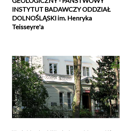
GEOLOGICZNY - PAŃSTWOWY
INSTYTUT BADAWCZY ODDZIAŁ
Centralne Archiwum Geologiczne
DOLNOŚLĄSKI im. Henryka
Biblioteka Geologiczna
Teisseyre'a
Muzeum Geologiczne
Przetargi
Oferty pracy
Konkursy
Linki