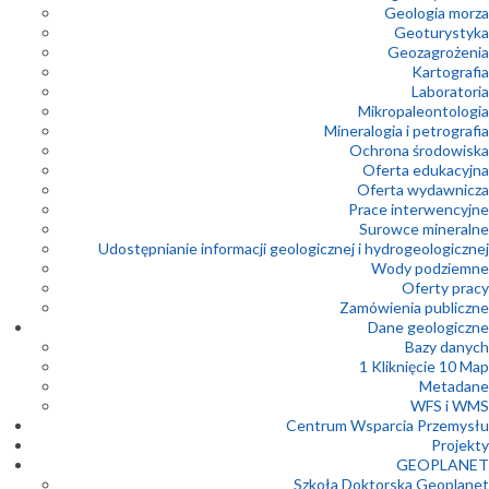
Geologia morza
Geoturystyka
Geozagrożenia
Kartografia
Laboratoria
Mikropaleontologia
Mineralogia i petrografia
Ochrona środowiska
Oferta edukacyjna
Oferta wydawnicza
Prace interwencyjne
Surowce mineralne
Udostępnianie informacji geologicznej i hydrogeologicznej
Wody podziemne
Oferty pracy
Zamówienia publiczne
Dane geologiczne
Bazy danych
1 Kliknięcie 10 Map
Metadane
WFS i WMS
Centrum Wsparcia Przemysłu
Projekty
GEOPLANET
Szkoła Doktorska Geoplanet