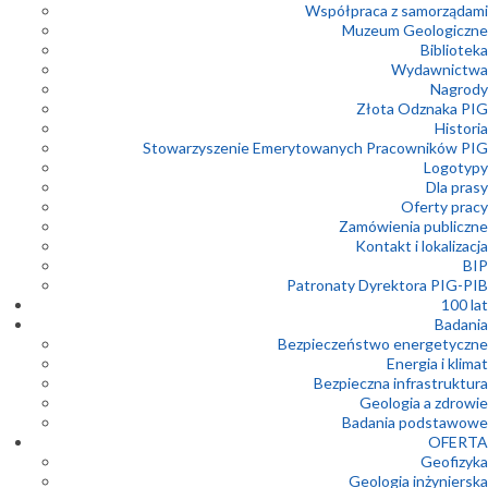
Współpraca z samorządami
Muzeum Geologiczne
Biblioteka
Wydawnictwa
Nagrody
Złota Odznaka PIG
Historia
Stowarzyszenie Emerytowanych Pracowników PIG
Logotypy
Dla prasy
Oferty pracy
Zamówienia publiczne
Kontakt i lokalizacja
BIP
Patronaty Dyrektora PIG-PIB
100 lat
Badania
Bezpieczeństwo energetyczne
Energia i klimat
Bezpieczna infrastruktura
Geologia a zdrowie
Badania podstawowe
OFERTA
Geofizyka
Geologia inżynierska