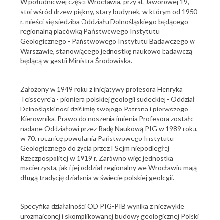
W południowej części Wrocławia, przy al. Jaworowej 19,
stoi wśród drzew piękny, stary budynek, w którym od 1950
r. mieści się siedziba Oddziału Dolnośląskiego będącego
regionalną placówką Państwowego Instytutu
Geologicznego - Państwowego Instytutu Badawczego w
Warszawie, stanowiącego jednostkę naukowo badawczą
będącą w gestii Ministra Środowiska.
Założony w 1949 roku z inicjatywy profesora Henryka
Teisseyre'a - pioniera polskiej geologii sudeckiej - Oddział
Dolnośląski nosi dziś imię swojego Patrona i pierwszego
Kierownika. Prawo do noszenia imienia Profesora zostało
nadane Oddziałowi przez Radę Naukową PIG w 1989 roku,
w 70. rocznicę powołania Państwowego Instytutu
Geologicznego do życia przez I Sejm niepodległej
Rzeczpospolitej w 1919 r. Zarówno więc jednostka
macierzysta, jak i jej oddział regionalny we Wrocławiu mają
długą tradycję działania w świecie polskiej geologii.
Specyfika działalności OD PIG-PIB wynika z niezwykle
urozmaiconej i skomplikowanej budowy geologicznej Polski