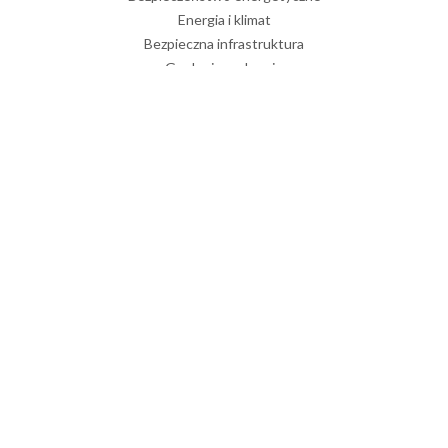
Energia i klimat
Bezpieczna infrastruktura
Geologia a zdrowie
Badania podstawowe
WYDAWNICTWA
Przegląd Geologiczny
Geological Quarterly
Volumina Jurassica
OFERTA
Geofizyka
Geologia inżynierska
Geologia morza
Geoturystyka
Geozagrożenia
Kartografia
Laboratoria
Mikropaleontologia