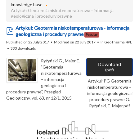
knowledge base
Artykuł: Geotermia niskotemperaturowa - informacja
geologiczna i procedury prawne
Artykuł: Geotermia niskotemperaturowa - informacja
pdf
geologiczna i procedury prawne
Popular
Published on 22 July 2017
Modified on 22 July 2017
In
GeoThermal4PL
333 downloads
Ryżyński G., Majer E.
Download
"Geotermia
(
pdf
)
niskotemperaturowa
– informacja
Artykuł PG Geotermia
geologiczna i
niskotemperaturowa –
procedury prawne", Przegląd
informacja geologiczna i
Geologiczny, vol. 63, nr 12/1, 2015
procedury prawne G.
Ryżyński, E. Majer.pdf