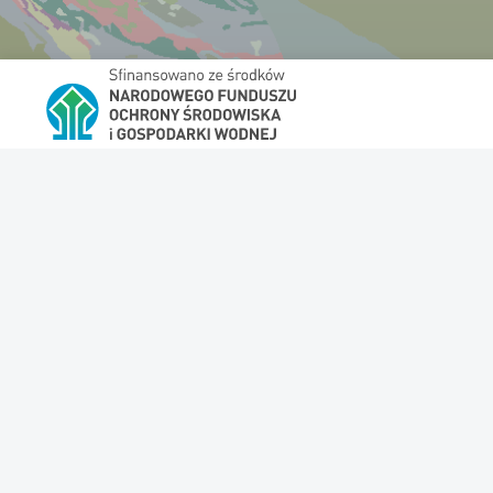
© 2026 Copyright: Państwowy Instytut Geologiczny - PIB
Do góry
Informacja o cookies.
Zapoznaj się z naszą polityką prywatn
Korzystanie z zasobów aplikacji oznacza akceptację
Zasad 