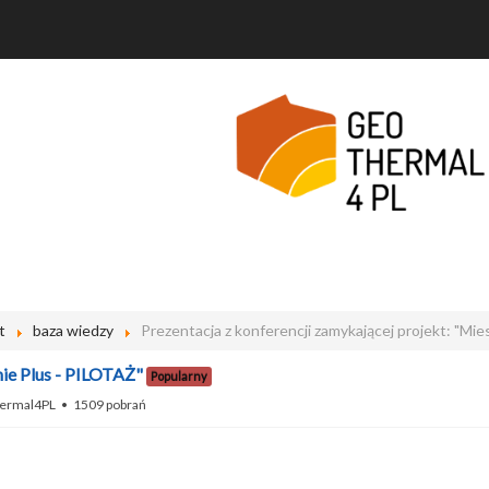
t
baza wiedzy
Prezentacja z konferencji zamykającej projekt: "Mi
nie Plus - PILOTAŻ"
Popularny
ermal4PL
1509 pobrań