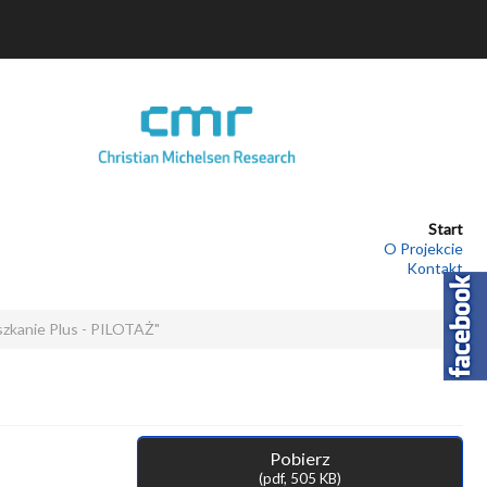
Start
O Projekcie
Kontakt
eszkanie Plus - PILOTAŻ"
Pobierz
(
pdf,
505 KB
)