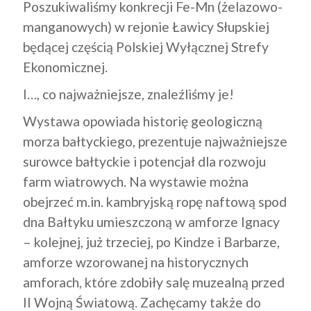
Poszukiwaliśmy konkrecji Fe-Mn (żelazowo-
manganowych) w rejonie Ławicy Słupskiej
będącej częścią Polskiej Wyłącznej Strefy
Ekonomicznej.
I…, co najważniejsze, znaleźliśmy je!
Wystawa opowiada historię geologiczną
morza bałtyckiego, prezentuje najważniejsze
surowce bałtyckie i potencjał dla rozwoju
farm wiatrowych. Na wystawie można
obejrzeć m.in. kambryjską ropę naftową spod
dna Bałtyku umieszczoną w amforze Ignacy
– kolejnej, już trzeciej, po Kindze i Barbarze,
amforze wzorowanej na historycznych
amforach, które zdobiły salę muzealną przed
II Wojną Światową. Zachęcamy także do