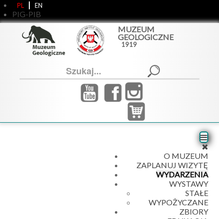
PL
EN
PIG-PIB
MUZEUM
GEOLOGICZNE
1919
Szukaj...
O MUZEUM
ZAPLANUJ WIZYTĘ
WYDARZENIA
WYSTAWY
STAŁE
WYPOŻYCZANE
ZBIORY