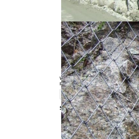
W dniach 24-26 września 2024 roku w 
patronatem honorowym. W wydarzeniu 
Więcej
SEMINARIUM NAUKOWO-TECHNICZ