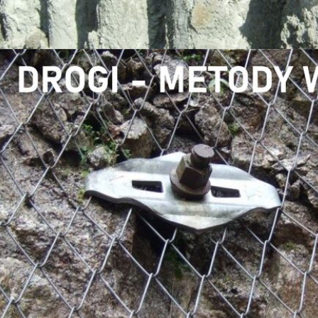
Rzeszowie odbył się III Kongres Geoinżynierii i Budownictwa Pod
udział wzięli przedstawiciele Konsorcjum naukowego projektu R
NE PKGIŚ I PKG W KRAKOWIE (27.09.2024)