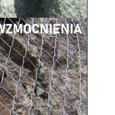
ziemnego. Instytut objął wydarzenie
IDII.