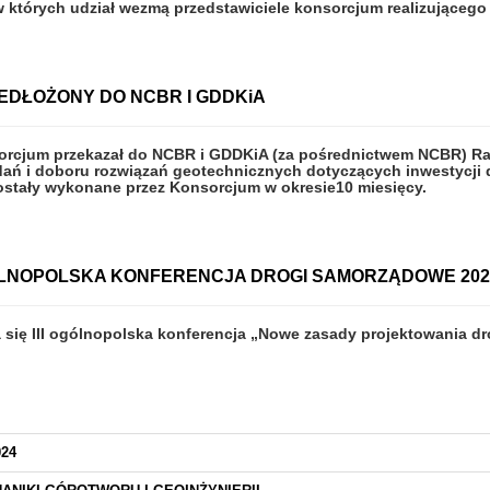
w których udział wezmą przedstawiciele konsorcjum realizującego p
DŁOŻONY DO NCBR I GDDKiA
orcjum przekazał do NCBR i GDDKiA (za pośrednictwem NCBR) Rap
dań i doboru rozwiązań geotechnicznych dotyczących inwestycji
ostały wykonane przez Konsorcjum w okresie10 miesięcy.
 OGÓLNOPOLSKA KONFERENCJA DROGI SAMORZĄDOWE 202
a się III ogólnopolska konferencja „Nowe zasady projektowania 
024