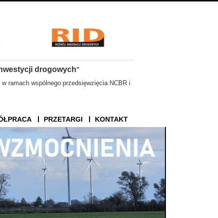
nwestycji drogowych
"
 w ramach wspólnego przedsięwzięcia NCBR i
ÓŁPRACA
PRZETARGI
KONTAKT