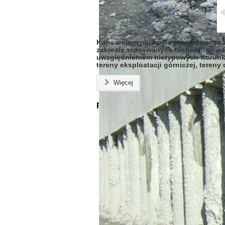
Konsorcjum naukowe przeprowadza ba
zakresie stosowanych technologii w
uwzględnieniem nietypowych warunk
tereny eksploatacji górniczej, tereny
Więcej
RIDII na III Kongresie Geoinżyni