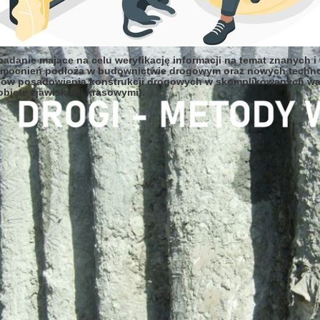
danie mające na celu weryfikację informacji na temat znanych 
zmocnień podłoża w budownictwie drogowym oraz nowych techno
ów posadowienia konstrukcji drogowych w skomplikowanych war
 objęte zjawiskami krasowymi).
erii i Budownictwa Podziemnego