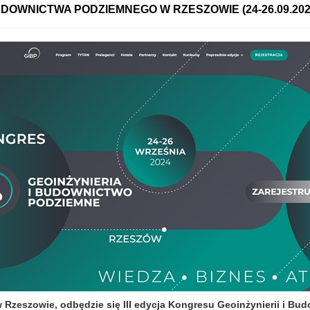
BUDOWNICTWA PODZIEMNEGO W RZESZOWIE (24-26.09.202
w Rzeszowie, odbędzie się III edycja Kongresu Geoinżynierii i 