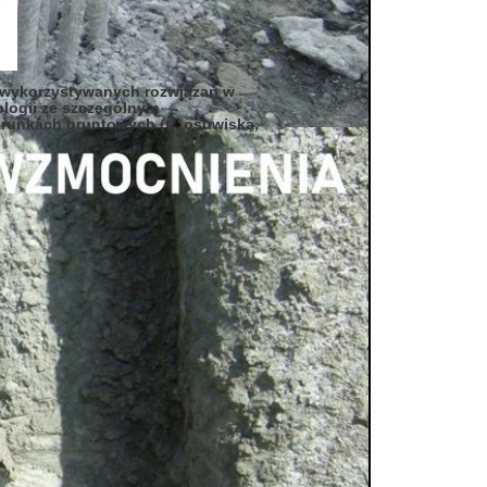
i wykorzystywanych rozwiązań w
logii ze szczególnym
unkach gruntowych (tj. osuwiska,