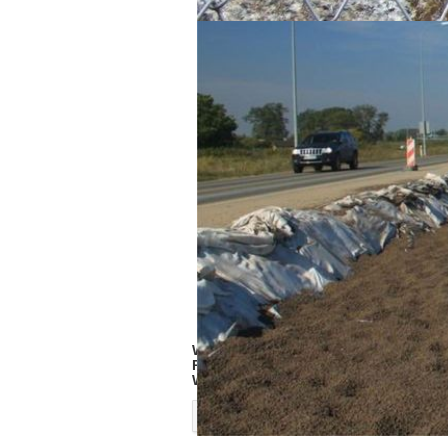
W dniu 27 września 2024 roku w Krak
Polski Komitet Geologii Inżynierskie
Wydział Inżynierii Lądowej Politechn
Więcej