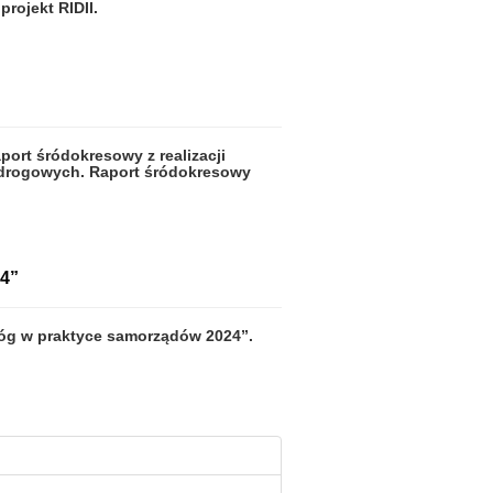
rojekt RIDII.
ort śródokresowy z realizacji
 drogowych. Raport śródokresowy
4”
dróg w praktyce samorządów 2024”.