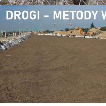
owie, odbędzie się kolejna edycja III edycja Seminarium Naukow
j i Środowiska oraz Oddział terenowy w Krakowie, Polski Komitet 
iki Krakowskiej Katedra Geotechniki i Wytrzymałości Materiałów.