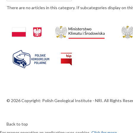
There are no articles in this category. If subcategories display on thi
© 2026 Copyright: Polish Geological Institute - NRI. All Rights Rese
Back to top
For proper operation an application uses cookies
Click for more...