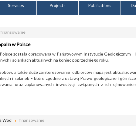
Services
Projects
Publications
Da
finansowanie
palin w Polsce
w Polsce została opracowana w Państwowym Instytucie Geologicznym –
lnych i solankach aktualnych na koniec poprzedniego roku.
sobów, a także duże zainteresowanie odbiorców mapa jest aktualizowan
nych i solanek – które zgodnie z ustawą Prawo geologiczne i górnicze 
rowania oraz zaplanowanych inwestycji związanych z ich ujmowanie
ia Wód
finansowanie