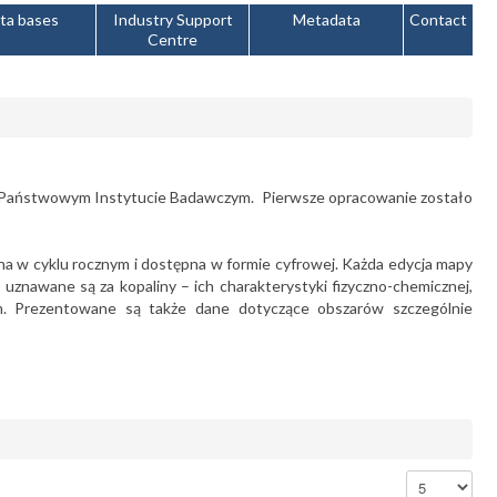
ta bases
Industry Support
Metadata
Contact
Centre
 Państwowym Instytucie Badawczym. Pierwsze opracowanie zostało
a w cyklu rocznym i dostępna w formie cyfrowej. Każda edycja mapy
uznawane są za kopaliny – ich charakterystyki fizyczno-chemicznej,
m. Prezentowane są także dane dotyczące obszarów szczególnie
Display #