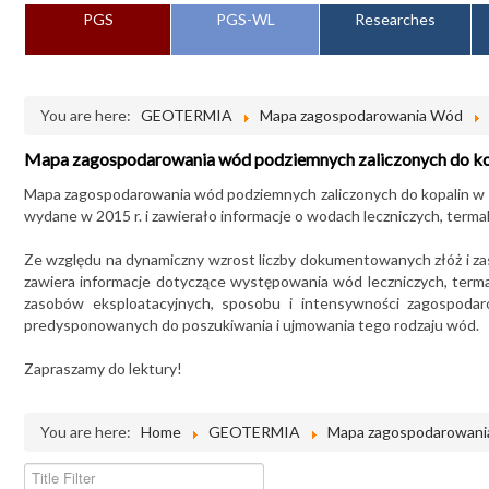
PGS
PGS-WL
Researches
You are here:
GEOTERMIA
Mapa zagospodarowania Wód
Mapa zagospodarowania wód podziemnych zaliczonych do ko
Mapa zagospodarowania wód podziemnych zaliczonych do kopalin 
wydane w 2015 r. i zawierało informacje o wodach leczniczych, terma
Ze względu na dynamiczny wzrost liczby dokumentowanych złóż i za
zawiera informacje dotyczące występowania wód leczniczych, termal
zasobów eksploatacyjnych, sposobu i intensywności zagospoda
predysponowanych do poszukiwania i ujmowania tego rodzaju wód.
Zapraszamy do lektury!
You are here:
Home
GEOTERMIA
Mapa zagospodarowan
Title Filter