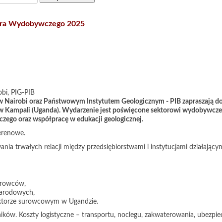
tora Wydobywczego 2025
bi, PIG-PIB
 w Nairobi oraz Państwowym Instytutem Geologicznym - PIB zapraszają do
 w Kampali (Uganda). Wydarzenie jest poświęcone sektorowi wydobywczem
czego oraz współpracę w edukacji geologicznej.
erenowe.
nia trwałych relacji między przedsiębiorstwami i instytucjami działają
surowców,
narodowych,
ektorze surowcowym w Ugandzie.
ików. Koszty logistyczne – transportu, noclegu, zakwaterowania, ubezpiec