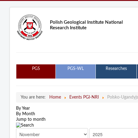
Polish Geological Institute National
Research Institute
PGS
PGS-WL
Researches
You are here:
Home
Events PGI-NRI
Polsko-Ugandyj
By Year
By Month
Jump to month