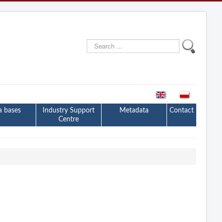
Search
...
a bases
Industry Support
Metadata
Contact
Centre