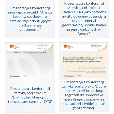
Prezentacja z konferencji
zamykającej projekt:
Prezentacja z konferencji
"Badanie TRT jako narzędzie
zamykającej projekt: "Analiza
in-situ do oceny potencjału
kosztów użytkowania
płytkiej energii
instalacji wykorzystujących
geotermalnej. Wyniki badań
płytką energię
przeprowadzonych w
geotermalną"
Bergen"
Prezentacja z konferencji
zamykającej projekt: "Dobre
Prezentacja z konferencji
praktyki, czyli jak uniknąć
zamykającej projekt:
zagrożeń dla środowiska
"Distributed fiber optic
naturalnego związanych z
temperature sensing - DTS"
instalacjami płytkiej energii
geotermalnej"