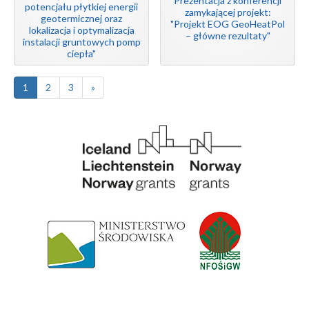
Prezentacja z konferencji
potencjału płytkiej energii
zamykającej projekt:
geotermicznej oraz
"Projekt EOG GeoHeatPol
lokalizacja i optymalizacja
– główne rezultaty"
instalacji gruntowych pomp
ciepła"
1
2
3
»