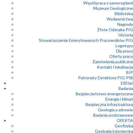
Współpraca z samorządami
Muzeum Geologiczne
Biblioteka
Wydawnictwa
Nagrody
Złota Odznaka PIG
Historia
Stowarzyszenie Emerytowanych Pracowników PIG
Logotypy
Dla prasy
Oferty pracy
Zamówienia publiczne
Kontakt i lokalizacja
BIP
Patronaty Dyrektora PIG-PIB
100 lat
Badania
Bezpieczeństwo energetyczne
Energia i klimat
Bezpieczna infrastruktura
Geologia a zdrowie
Badania podstawowe
OFERTA
Geofizyka
Geologia inżynierska