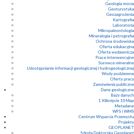
Geologia morza
Geoturystyka
Geozagrożenia
Kartografia
Laboratoria
Mikropaleontologia
Mineralogia i petrografia
Ochrona środowiska
Oferta edukacyjna
Oferta wydawnicza
Prace interwencyjne
Surowce mineralne
Udostępnianie informacji geologicznej i hydrogeologicznej
Wody podziemne
Oferty pracy
Zamówienia publiczne
Dane geologiczne
Bazy danych
1 Kliknięcie 10 Map
Metadane
WFS i WMS
Centrum Wsparcia Przemysłu
Projekty
GEOPLANET
Szkoła Doktorska Geoplanet