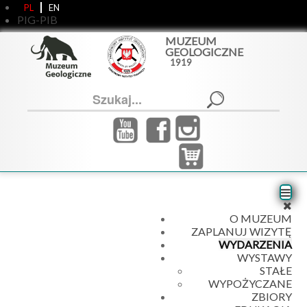
PL
EN
PIG-PIB
MUZEUM
GEOLOGICZNE
1919
Szukaj...
O MUZEUM
ZAPLANUJ WIZYTĘ
WYDARZENIA
WYSTAWY
STAŁE
WYPOŻYCZANE
ZBIORY