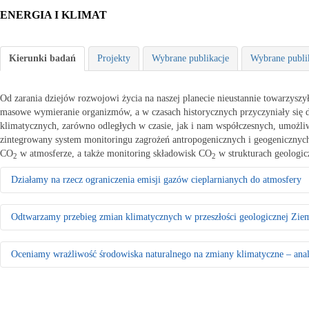
ENERGIA I KLIMAT
Kierunki badań
Projekty
Wybrane publikacje
Wybrane publi
Od zarania dziejów rozwojowi życia na naszej planecie nieustannie towarzysz
masowe wymieranie organizmów, a w czasach historycznych przyczyniały się 
klimatycznych, zarówno odległych w czasie, jak i nam współczesnych, umożli
zintegrowany system monitoringu zagrożeń antropogenicznych i geogenicznych
CO
w atmosferze, a także monitoring składowisk CO
w strukturach geologic
2
2
Działamy na rzecz ograniczenia emisji gazów cieplarnianych do atmosfery
Badamy i wskazujemy możliwości sekwestracji CO
w strukturach geologic
2
Odtwarzamy przebieg zmian klimatycznych w przeszłości geologicznej Zie
Analizujemy opcje geologicznego składowania CO
w solankowych poz
2
wydobycia) i w głębokich nieeksploatowanych pokładach węgla (z moż
Tworzymy modele zmian klimatycznych zachodzących w ciągu ostatnich
Oceniamy wrażliwość środowiska naturalnego na zmiany klimatyczne – ana
Lokalizację podziemnych składowisk CO
typujemy na podstawie kryte
2
Odtwarzamy zmiany poziomu Bałtyku w ciągu ostatnich 10 000 lat i oc
Opracowujemy program monitoringu podziemnych składowisk CO
2
ocieplenia – wyznaczamy obszary narażone na podtopienia i użytkowe
Monitorujemy stan wód podziemnych i prognozujemy zagrożenia powodo
Uczestniczymy we wdrażaniu energetyki jądrowej
opadowe, m.in. wyznaczamy obszary narażone na podtopienia, określa
Badamy geologiczne i środowiskowe uwarunkowania lokalizacji elektr
użytkowych poziomów wodonośnych