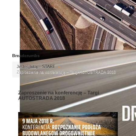
WSPÓŁPRACA
PRZETARGI
KONTAKT
Breadcrumbs
Jesteś tutaj:
START
Zaproszenie na konferencję – Targi AUTOSTRADA 2018
Zaproszenie na konferencję – Targi
AUTOSTRADA 2018