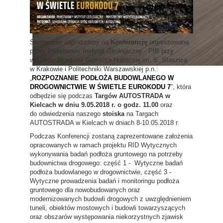
Serdecznie zapraszamy na
Konferencję
organizowaną
przez Państwowy Instytut Geologiczny - PIB przy
wsparciu Akademii Górniczo-Hutniczej im. S. Staszica
w Krakowie i Politechniki Warszawskiej p.n.:
„
ROZPOZNANIE PODŁOŻA BUDOWLANEGO W
DROGOWNICTWIE W ŚWIETLE EUROKODU 7
”, która
odbędzie się podczas
Targów AUTOSTRADA w
Kielcach w dniu 9.05.2018 r. o godz. 11.00
oraz
do odwiedzenia naszego
stoiska
na Targach
AUTOSTRADA w Kielcach w dniach 8-10.05.2018 r.
Podczas Konferencji zostaną zaprezentowane założenia
opracowanych w ramach projektu RID Wytycznych
wykonywania badań podłoża gruntowego na potrzeby
budownictwa drogowego: część 1 - Wytyczne badań
podłoża budowlanego w drogownictwie, część 3 -
Wytyczne prowadzenia badań i monitoringu podłoża
gruntowego dla nowobudowanych oraz
modernizowanych budowli drogowych z uwzględnieniem
tuneli, obiektów mostowych i budowli towarzyszących
oraz obszarów występowania niekorzystnych zjawisk