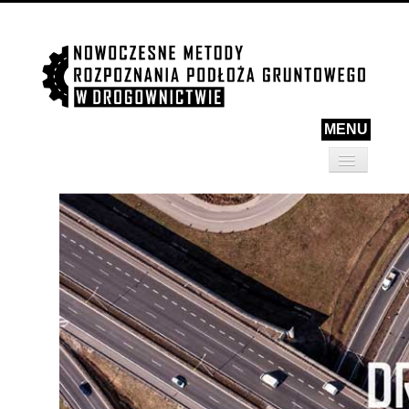
MENU
AKTUALNOŚCI
O PROJEKCIE
KONSORCJUM
PARTNERZY
REALIZACJA
BADANIA