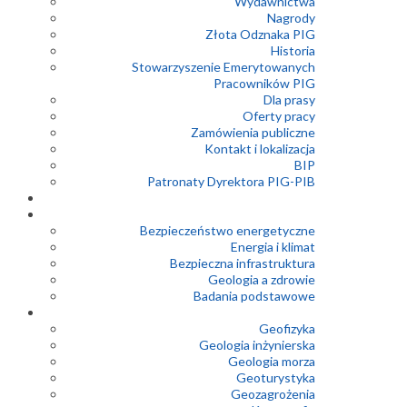
Wydawnictwa
Nagrody
Złota Odznaka PIG
Historia
Stowarzyszenie Emerytowanych
Pracowników PIG
Dla prasy
Oferty pracy
Zamówienia publiczne
Kontakt i lokalizacja
BIP
Patronaty Dyrektora PIG-PIB
Bezpieczeństwo energetyczne
Energia i klimat
Bezpieczna infrastruktura
Geologia a zdrowie
Badania podstawowe
Geofizyka
Geologia inżynierska
Geologia morza
Geoturystyka
Geozagrożenia