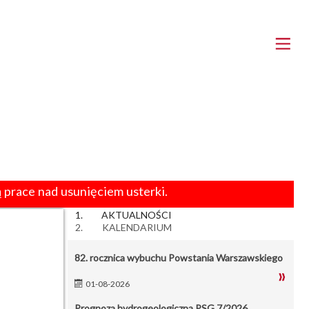
 prace nad usunięciem usterki.
AKTUALNOŚCI
4
5
6
KALENDARIUM
82. rocznica wybuchu Powstania Warszawskiego
01-08-2026
Prognoza hydrogeologiczna PSG 7/2026