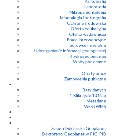
Kartografia
Laboratoria
Mikropaleontologia
Mineralogia i petrografia
Ochrona środowiska
Oferta edukacyjna
Oferta wydawnicza
Prace interwencyjne
Surowce mineralne
Udostępnianie informacji geologicznej
i hydrogeologicznej
Wody podziemne
Oferty pracy
Zamówienia publiczne
Bazy danych
1 Kliknięcie 10 Map
Metadane
WFS i WMS
Szkoła Doktorska Geoplanet
Doktoranci Geoplanet w PIG-PIB