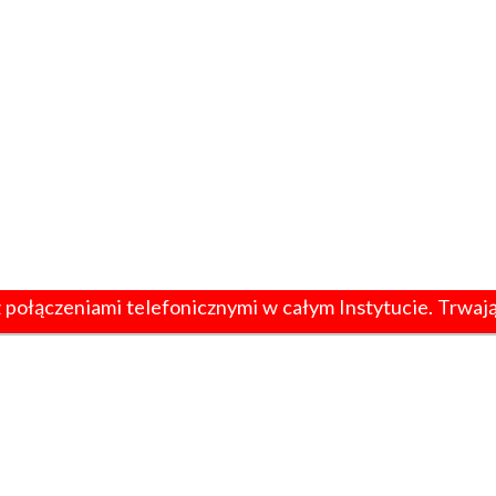
ołączeniami telefonicznymi w całym Instytucie. Trwają
1
2
3