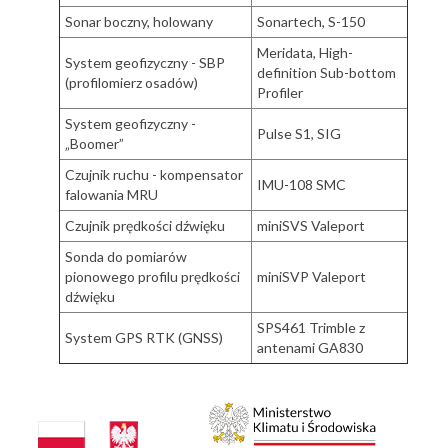
Sonar boczny, holowany
Sonartech, S-150
Meridata, High-
System geofizyczny - SBP
definition Sub-bottom
(profilomierz osadów)
Profiler
System geofizyczny -
Pulse S1, SIG
„Boomer”
Czujnik ruchu - kompensator
IMU-108 SMC
falowania MRU
Czujnik prędkości dźwięku
miniSVS Valeport
Sonda do pomiarów
pionowego profilu prędkości
miniSVP Valeport
dźwięku
SPS461 Trimble z
System GPS RTK (GNSS)
antenami GA830