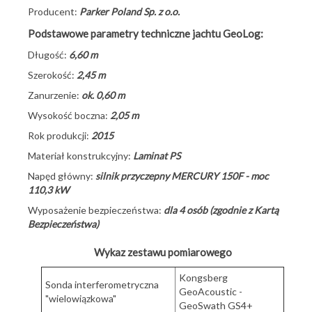
Producent:
Parker Poland Sp. z o.o.
Podstawowe parametry techniczne jachtu GeoLog:
Długość:
6,60 m
Szerokość:
2,45 m
Zanurzenie:
ok. 0,60 m
Wysokość boczna:
2,05 m
Rok produkcji:
2015
Materiał konstrukcyjny:
Laminat PS
Napęd główny:
silnik przyczepny MERCURY 150F - moc
110,3 kW
Wyposażenie bezpieczeństwa:
dla 4 osób (zgodnie z Kartą
Bezpieczeństwa)
Wykaz zestawu pomiarowego
Kongsberg
Sonda interferometryczna
GeoAcoustic -
"wielowiązkowa"
GeoSwath GS4+