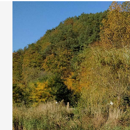
PGS-WL
Researches
Services
Projects
Publications
Data bases
Industry Support Centre
Metadata
Contact