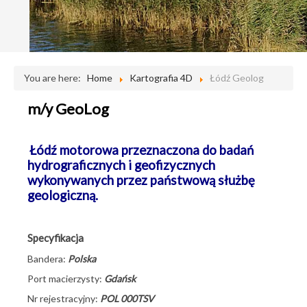
You are here:
Home
Kartografia 4D
Łódź Geolog
m/y GeoLog
Łódź motorowa przeznaczona do badań
hydrograficznych i geofizycznych
wykonywanych przez państwową służbę
geologiczną.
Specyfikacja
Bandera:
Polska
Port macierzysty:
Gdańsk
Nr rejestracyjny:
POL 000TSV