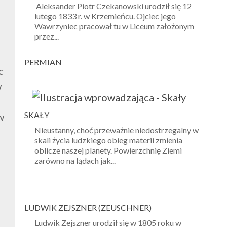
Aleksander Piotr Czekanowski urodził się 12
lutego 1833 r. w Krzemieńcu. Ojciec jego
Wawrzyniec pracował tu w Liceum założonym
przez...
PERMIAN
c
w
SKAŁY
w
Nieustanny, choć przeważnie niedostrzegalny w
skali życia ludzkiego obieg materii zmienia
oblicze naszej planety. Powierzchnię Ziemi
zarówno na lądach jak...
LUDWIK
ZEJSZNER (ZEUSCHNER)
Ludwik Zejszner urodził się w 1805 roku w