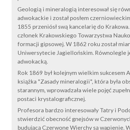
Geologią i mineralogią interesował się rów
adwokackie i został posłem czerniowiecki
1855 przeniósł swą kancelarię do Krakowa. W
członek Krakowskiego Towarzystwa Naukow
formacji gipsowej. W 1862 roku został mi
Uniwersytecie Jagiellońskim. Równolegle 
adwokacką.
Rok 1869 był kolejnym wielkim sukcesem Al
książka "Zasady mineralogii", która była 
starannym, wprowadzała wiele pojęć zupełni
postaci krystalograficznej.
Profesora bardzo interesowały Tatry i Podo
stwierdzić obecność gnejsów w Czerwonych
budującą Czerwone Wierchy są wapienie. W