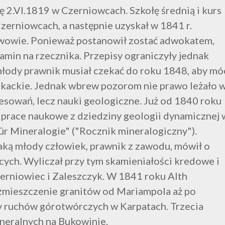
ię 2.VI.1819 w Czerniowcach. Szkołę średnią i kurs
Czerniowcach, a następnie uzyskał w 1841 r.
wowie. Ponieważ postanowił zostać adwokatem,
zamin na rzecznika. Przepisy ograniczyły jednak
młody prawnik musiał czekać do roku 1848, aby mó
kackie. Jednak wbrew pozorom nie prawo leżało 
esowań, lecz nauki geologiczne. Już od 1840 roku
i prace naukowe z dziedziny geologii dynamicznej 
ür Mineralogie" ("Rocznik mineralogiczny").
ką młody człowiek, prawnik z zawodu, mówił o
cych. Wyliczał przy tym skamieniałości kredowe i
erniowiec i Zaleszczyk. W 1841 roku Alth
ozmieszczenie granitów od Mariampola aż po
azy ruchów górotwórczych w Karpatach. Trzecia
ineralnych na Bukowinie.