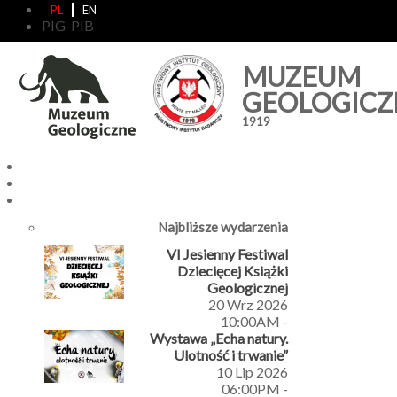
PL
EN
PIG-PIB
MUZEUM
GEOLOGICZ
1919
Najbliższe wydarzenia
VI Jesienny Festiwal
Dziecięcej Książki
Geologicznej
20 Wrz 2026
10:00AM
-
Wystawa „Echa natury.
Ulotność i trwanie”
10 Lip 2026
06:00PM
-