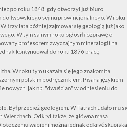
nież po roku 1848, gdy otworzył już biuro
m do lwowskiego sejmu prowincjonalnego. W roku
 trzy lata później zajmował się geologią już jako
ego. W tym samym roku ogłosił rozprawę o
anowany profesorem zwyczajnym mineralogii na
jednak kontynuował do roku 1876 pracę
tha. W roku tym ukazała się jego znakomita
obszernym polskim podręcznikiem. Pisana językiem
e nowych, jak np. "dwuścian" w odniesieniu do
le. Był przecież geologiem. W Tatrach udało mu si
 Wierchach. Odkrył także, że główną masą
 otoczeniu wapieni można jednak odkryć skupisk