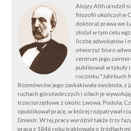
Alojzy Alth urodził s
filozofii ukończył w 
doktorat prawa we L
złożył w tym celu eg
liczbę adwokatów i 
otworzyć biuro adwo
centrum jego zainter
publikował artykuły 
roczniku "Jahrbuch f
Rozmówców jego zaskakiwała swoboda, z ja
ruchach górotwórczych i siłach je wywołują
trzeciorzędowe z okolic Lwowa, Podola, Cz
opublikował pracę, w której rozpatrywał r
Dniestr. W tej pracy wyróżnił także trzy f
praca z 1846 roku traktowała o źródłach m