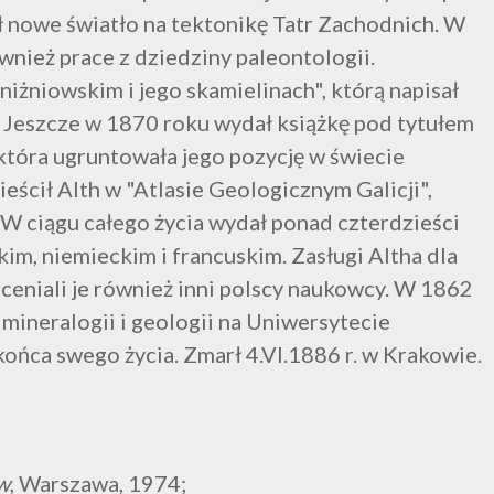
ł nowe światło na tektonikę Tatr Zachodnich. W
ież prace z dziedziny paleontologii.
 niżniowskim i jego skamielinach", którą napisał
. Jeszcze w 1870 roku wydał książkę pod tytułem
 która ugruntowała jego pozycję w świecie
ścił Alth w "Atlasie Geologicznym Galicji",
 ciągu całego życia wydał ponad czterdzieści
kim, niemieckim i francuskim. Zasługi Altha dla
ceniali je również inni polscy naukowcy. W 1862
mineralogii i geologii na Uniwersytecie
końca swego życia. Zmarł 4.VI.1886 r. w Krakowie.
ów
, Warszawa, 1974;