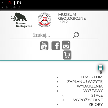
PL
EN
PIG-PIB
MUZEUM
GEOLOGICZNE
1919
Szukaj...
O MUZEUM
ZAPLANUJ WIZYTĘ
WYDARZENIA
WYSTAWY
STAŁE
WYPOŻYCZANE
ZBIORY