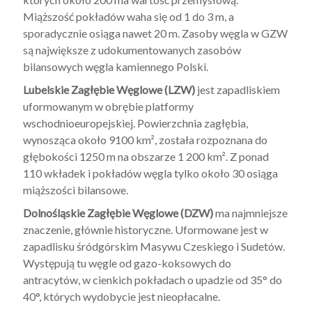
Miąższość pokładów waha się od 1 do 3 m, a
sporadycznie osiąga nawet 20 m. Zasoby węgla w GZW
są największe z udokumentowanych zasobów
bilansowych węgla kamiennego Polski.
Lubelskie Zagłębie Węglowe (LZW)
jest zapadliskiem
uformowanym w obrębie platformy
wschodnioeuropejskiej. Powierzchnia zagłębia,
wynosząca około 9100 km², została rozpoznana do
głębokości 1250 m na obszarze 1 200 km². Z ponad
110 wkładek i pokładów węgla tylko około 30 osiąga
miąższości bilansowe.
Dolnośląskie Zagłębie Węglowe (DZW)
ma najmniejsze
znaczenie, głównie historyczne. Uformowane jest w
zapadlisku śródgórskim Masywu Czeskiego i Sudetów.
Występują tu węgle od gazo-koksowych do
antracytów, w cienkich pokładach o upadzie od 35° do
40°, których wydobycie jest nieopłacalne.