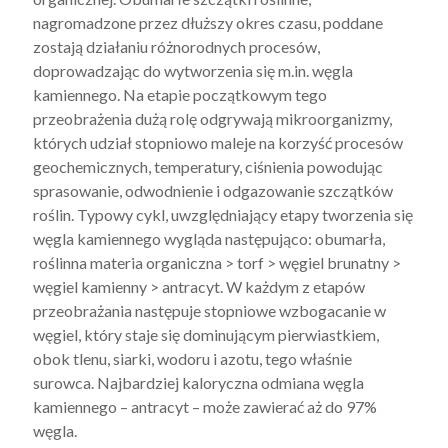
nagromadzone przez dłuższy okres czasu, poddane
zostają działaniu różnorodnych procesów,
doprowadzając do wytworzenia się m.in. węgla
kamiennego. Na etapie początkowym tego
przeobrażenia dużą rolę odgrywają mikroorganizmy,
których udział stopniowo maleje na korzyść procesów
geochemicznych, temperatury, ciśnienia powodując
sprasowanie, odwodnienie i odgazowanie szczątków
roślin. Typowy cykl, uwzględniający etapy tworzenia się
węgla kamiennego wygląda następująco: obumarła,
roślinna materia organiczna > torf > węgiel brunatny >
węgiel kamienny > antracyt. W każdym z etapów
przeobrażania następuje stopniowe wzbogacanie w
węgiel, który staje się dominującym pierwiastkiem,
obok tlenu, siarki, wodoru i azotu, tego właśnie
surowca. Najbardziej kaloryczna odmiana węgla
kamiennego – antracyt – może zawierać aż do 97%
węgla.