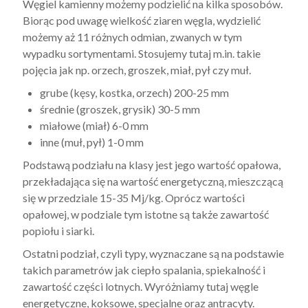
Węgiel kamienny możemy podzielić na kilka sposobów.
Biorąc pod uwagę wielkość ziaren węgla, wydzielić
możemy aż 11 różnych odmian, zwanych w tym
wypadku sortymentami. Stosujemy tutaj m.in. takie
pojęcia jak np. orzech, groszek, miał, pył czy muł.
grube (kęsy, kostka, orzech) 200-25 mm
średnie (groszek, grysik) 30-5 mm
miałowe (miał) 6-0 mm
inne (muł, pył) 1-0 mm
Podstawą podziału na klasy jest jego wartość opałowa,
przekładająca się na wartość energetyczną, mieszczącą
się w przedziale 15-35 Mj/kg. Oprócz wartości
opałowej, w podziale tym istotne są także zawartość
popiołu i siarki.
Ostatni podział, czyli typy, wyznaczane są na podstawie
takich parametrów jak ciepło spalania, spiekalność i
zawartość części lotnych. Wyróżniamy tutaj węgle
energetyczne, koksowe, specjalne oraz antracyty.