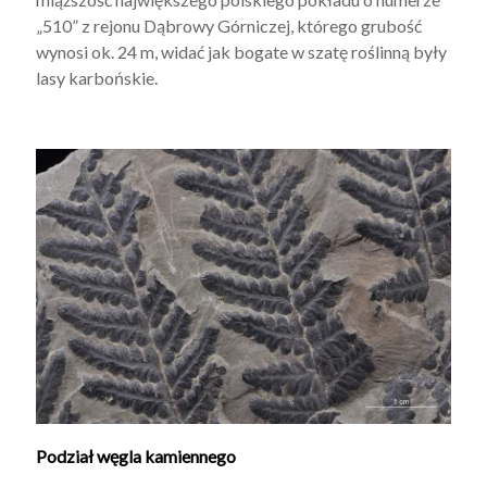
„510” z rejonu Dąbrowy Górniczej, którego grubość
wynosi ok. 24 m, widać jak bogate w szatę roślinną były
lasy karbońskie.
Podział węgla kamiennego