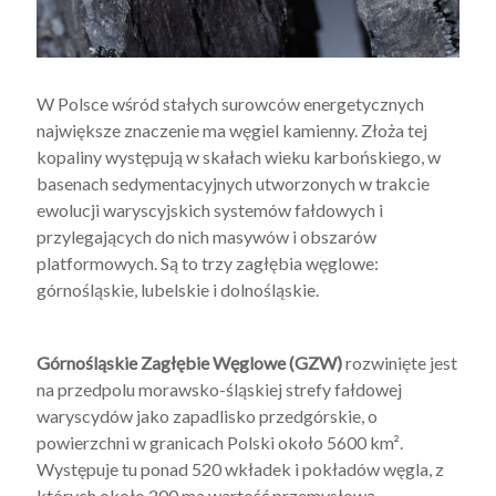
W Polsce wśród stałych surowców energetycznych
największe znaczenie ma węgiel kamienny. Złoża tej
kopaliny występują w skałach wieku karbońskiego, w
basenach sedymentacyjnych utworzonych w trakcie
ewolucji waryscyjskich systemów fałdowych i
przylegających do nich masywów i obszarów
platformowych. Są to trzy zagłębia węglowe:
górnośląskie, lubelskie i dolnośląskie.
Górnośląskie Zagłębie Węglowe (GZW)
rozwinięte jest
na przedpolu morawsko-śląskiej strefy fałdowej
waryscydów jako zapadlisko przedgórskie, o
powierzchni w granicach Polski około 5600 km².
Występuje tu ponad 520 wkładek i pokładów węgla, z
których około 200 ma wartość przemysłową.