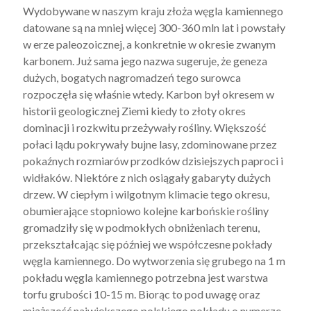
Wydobywane w naszym kraju złoża węgla kamiennego
datowane są na mniej więcej 300-360 mln lat i powstały
w erze paleozoicznej, a konkretnie w okresie zwanym
karbonem. Już sama jego nazwa sugeruje, że geneza
dużych, bogatych nagromadzeń tego surowca
rozpoczęła się właśnie wtedy. Karbon był okresem w
historii geologicznej Ziemi kiedy to złoty okres
dominacji i rozkwitu przeżywały rośliny. Większość
połaci lądu pokrywały bujne lasy, zdominowane przez
pokaźnych rozmiarów przodków dzisiejszych paproci i
widłaków. Niektóre z nich osiągały gabaryty dużych
drzew. W ciepłym i wilgotnym klimacie tego okresu,
obumierające stopniowo kolejne karbońskie rośliny
gromadziły się w podmokłych obniżeniach terenu,
przekształcając się później we współczesne pokłady
węgla kamiennego. Do wytworzenia się grubego na 1 m
pokładu węgla kamiennego potrzebna jest warstwa
torfu grubości 10-15 m. Biorąc to pod uwagę oraz
miąższość największego polskiego pokładu o numerze