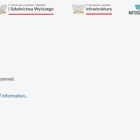
eserved.
 information...