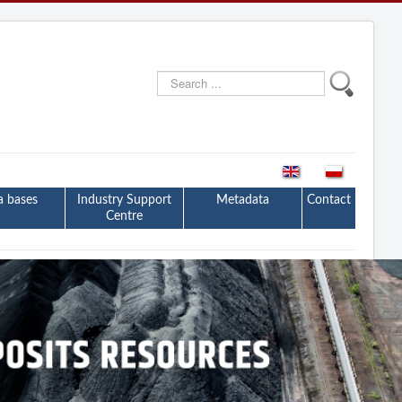
Search
...
a bases
Industry Support
Metadata
Contact
Centre