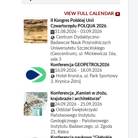
VIEW FULL CALENDAR
II Kongres Polskiej Unii
Czwartorzędu POLQUA 2026.
31.08.2026
-
03.09.2026
Centrum Dydaktyczno-
Badawcze Nauk Przyrodniczych
Uniwersytetu Szczecińskiego
(Geocentrum), ul. Mickiewicza 16a,
sala 3
Konferencja GEOPETROL2026
16.09.2026
-
18.09.2026
Hotel Krynica, ul. Park Sportowy
3, Krynica-Zdrój
Konferencja „Kamień w złożu,
krajobrazie i architekturze”
24.09.2026
-
25.09.2026
Oddział Świętokrzyski
Państwowego Instytutu
Geologicznego - Państwowego
Instytutu Badawczego, ul. Zgoda
21, Kielce
Konferencja naukowa "Głębokie