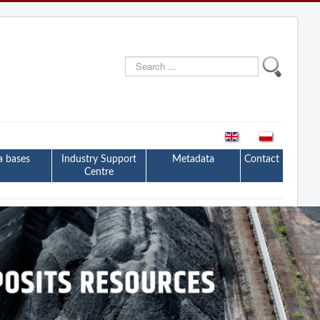
Search
...
a bases
Industry Support
Metadata
Contact
Centre