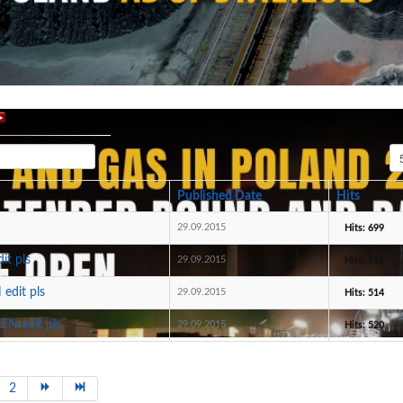
Di
Published Date
Hits
29.09.2015
Hits: 699
t pls
29.09.2015
Hits: 511
edit pls
29.09.2015
Hits: 514
N edit pls
29.09.2015
Hits: 520
2