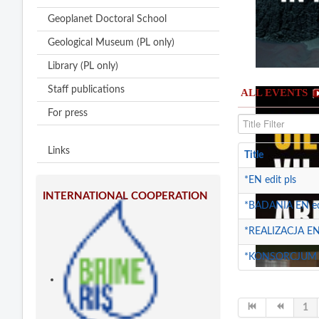
Geoplanet Doctoral School
Geological Museum (PL only)
Library (PL only)
Staff publications
ALL EVENTS
For press
Title Filter
Links
Title
*EN edit pls
INTERNATIONAL COOPERATION
*BADANIA EN edi
*REALIZACJA EN 
*KONSORCJUM E
1