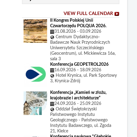
VIEW FULL CALENDAR
II Kongres Polskiej Unii
Czwartorzędu POLQUA 2026.
31.08.2026
-
03.09.2026
Centrum Dydaktyczno-
Badawcze Nauk Przyrodniczych
Uniwersytetu Szczecińskiego
(Geocentrum), ul. Mickiewicza 16a,
sala 3
Konferencja GEOPETROL2026
16.09.2026
-
18.09.2026
Hotel Krynica, ul. Park Sportowy
3, Krynica-Zdrój
Konferencja „Kamień w złożu,
krajobrazie i architekturze”
24.09.2026
-
25.09.2026
Oddział Świętokrzyski
Państwowego Instytutu
Geologicznego - Państwowego
Instytutu Badawczego, ul. Zgoda
21, Kielce
Konferencja naukowa "Głębokie