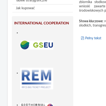
Tabele stratygraficzne
zbiornika słodk
wnioski zawart
Jak kupować
środowiskowych p
Słowa kluczowe:
r
INTERNATIONAL COOPERATION
słodkich, transgr
pdf
Pełny tekst