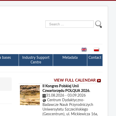
Search
...
a bases
Industry Support
Metadata
Contact
Centre
VIEW FULL CALENDAR
II Kongres Polskiej Unii
Czwartorzędu POLQUA 2026.
31.08.2026
-
03.09.2026
Centrum Dydaktyczno-
Badawcze Nauk Przyrodniczych
Uniwersytetu Szczecińskiego
(Geocentrum), ul. Mickiewicza 16a,