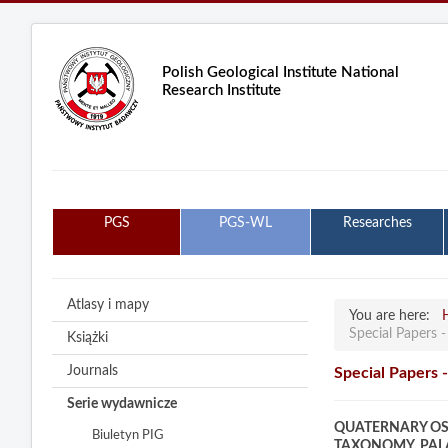
Polish Geological Institute National
Research Institute
PGS
PGS-WL
Researches
Atlasy i mapy
You are here:
Special Papers 
Książki
Journals
Special Papers 
Serie wydawnicze
QUATERNARY OS
Biuletyn PIG
TAXONOMY, PAL