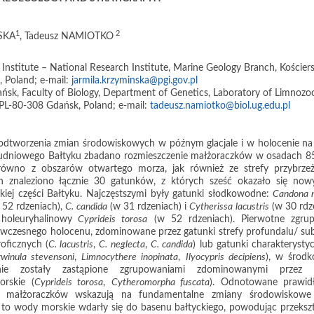
1
2
SKA
, Tadeusz NAMIOTKO
 Institute – National Research Institute, Marine Geology Branch, Kościers
 Poland; e-mail:
jarmila.krzyminska@pgi.gov.pl
ńsk, Faculty of Biology, Department of Genetics, Laboratory of Limnozoo
PL-80-308 Gdańsk, Poland; e-mail:
tadeusz.namiotko@biol.ug.edu.pl
dtworzenia zmian środowiskowych w późnym glacjale i w holocenie na 
ołudniowego Bałtyku zbadano rozmieszczenie małżoraczków w osadach 85
ówno z obszarów otwartego morza, jak również ze strefy przybrze
 znaleziono łącznie 30 gatunków, z których sześć okazało się now
kiej części Bałtyku. Najczęstszymi były gatunki słodkowodne:
Candona n
 52 rdzeniach),
C. candida
(w 31 rdzeniach) i
Cytherissa lacustris
(w 30 rdz
holeuryhalinowy
Cyprideis torosa
(w 52 rdzeniach). Pierwotne zgru
i wczesnego holocenu, zdominowane przez gatunki strefy profundalu/ sub
roficznych (
C. lacustris
,
C. neglecta
,
C. candida
) lub gatunki charakterysty
winula stevensoni
,
Limnocythere inopinata
,
Ilyocypris decipiens
), w środ
ie zostały zastąpione zgrupowaniami zdominowanymi przez g
rskie (
Cyprideis torosa
,
Cytheromorpha fuscata
). Odnotowane prawid
y małżoraczków wskazują na fundamentalne zmiany środowiskow
y to wody morskie wdarły się do basenu bałtyckiego, powodując przeksz