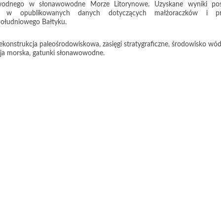
owodnego w słonawowodne Morze Litorynowe. Uzyskane wyniki pos
e w opublikowanych danych dotyczących małżoraczków i pr
ołudniowego Bałtyku.
ekonstrukcja paleośrodowiskowa, zasięgi stratygraficzne, środowisko wó
esja morska, gatunki słonawowodne.