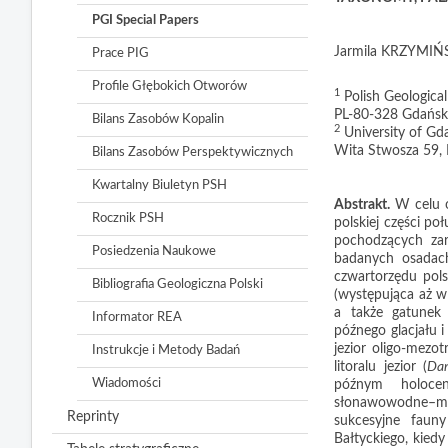
PGI Special Papers
Jarmila KRZYMIŃ
Prace PIG
Profile Głębokich Otworów
1
Polish Geological
PL-80-328 Gdańsk,
Bilans Zasobów Kopalin
2
University of Gda
Wita Stwosza 59, 
Bilans Zasobów Perspektywicznych
Kwartalny Biuletyn PSH
Abstrakt.
W celu o
Rocznik PSH
polskiej części p
pochodzących zar
Posiedzenia Naukowe
badanych osadach
czwartorzędu pols
Bibliografia Geologiczna Polski
(występująca aż w
a także gatunek 
Informator REA
późnego glacjału 
jezior oligo-mezot
Instrukcje i Metody Badań
litoralu jezior (
Dar
Wiadomości
późnym holocen
słonawowodne–mo
Reprinty
sukcesyjne faun
Bałtyckiego, kied