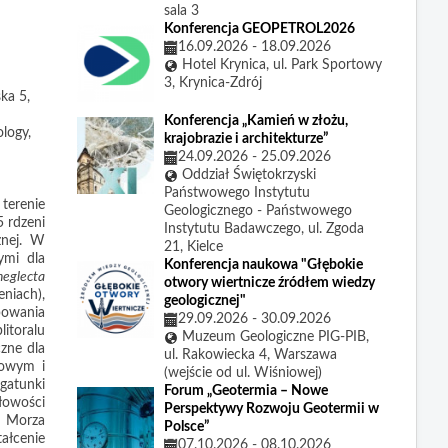
sala 3
Konferencja GEOPETROL2026
16.09.2026
-
18.09.2026
Hotel Krynica, ul. Park Sportowy
3, Krynica-Zdrój
ka 5,
Konferencja „Kamień w złożu,
logy,
krajobrazie i architekturze”
24.09.2026
-
25.09.2026
Oddział Świętokrzyski
Państwowego Instytutu
terenie
Geologicznego - Państwowego
 rdzeni
Instytutu Badawczego, ul. Zgoda
żnej. W
21, Kielce
ymi dla
Konferencja naukowa "Głębokie
eglecta
otwory wiertnicze źródłem wiedzy
eniach),
geologicznej"
powania
29.09.2026
-
30.09.2026
litoralu
Muzeum Geologiczne PIG-PIB,
czne dla
ul. Rakowiecka 4, Warszawa
kowym i
(wejście od ul. Wiśniowej)
atunki
Forum „Geotermia – Nowe
łowości
Perspektywy Rozwoju Geotermii w
e Morza
Polsce”
tałcenie
07.10.2026
-
08.10.2026