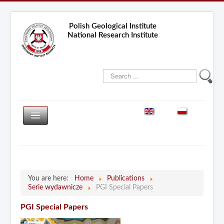
Polish Geological Institute
National Research Institute
Search
...
PGS
PGS-WL
Atlasy i mapy
Researches
Książki
You are here:
Home
Publications
Services
Serie wydawnicze
PGI Special Papers
Journals
Projects
PGI Special Papers
Serie wydawnicze
Publications