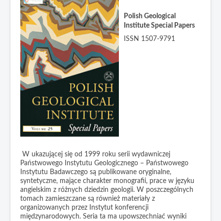
Biuletyn PIG
Data bases
Polish Geological
PGI Special Papers
Industry Support Centre
Institute
Special Papers
Metadata
Prace PIG
ISSN 1507-9791
Contact
Profile Głębokich Otworów
Bilans Zasobów Kopalin
Bilans Zasobów Perspektywicznych
Kwartalny Biuletyn PSH
Rocznik PSH
Posiedzenia Naukowe
Bibliografia Geologiczna Polski
W ukazującej się od 1999 roku serii wydawniczej
Państwowego Instytutu Geologicznego – Państwowego
Informator REA
Instytutu Badawczego są publikowane oryginalne,
Instrukcje i Metody Badań
syntetyczne, mające charakter monografii, prace w języku
angielskim z różnych dziedzin geologii. W poszczególnych
Wiadomości
tomach zamieszczane są również materiały z
organizowanych przez Instytut konferencji
Reprinty
międzynarodowych. Seria ta ma upowszechniać wyniki