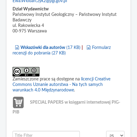
Ewa.Wlodarczyk2@pgi.gov.pl
Dział Wydawnictw
Państwowy Instytut Geologiczny – Państwowy Instytut
Badawczy
ul. Rakowiecka 4
00-975 Warszawa
document
document
Wskazówki dla autorów
(
17 KB
)
|
Formularz
recenzji do pobrania
(
27 KB
)
Zamieszczone prace są dostępne na
licencji Creative
Commons Uznanie autorstwa - Na tych samych
warunkach 4.0 Międzynarodowe
.
SPECIAL PAPERS w księgarni internetowej PIG-
PIB
Title Filter
Display #