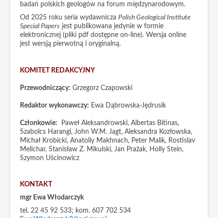
badań polskich geologów na forum międzynarodowym.
Tabele stratygraficzne
Od 2025 roku seria wydawnicza
Polish Geological Institute
Jak kupować
Special Papers
jest publikowana jedynie w formie
elektronicznej (pliki pdf dostępne on-line). Wersja online
jest wersją pierwotną i oryginalną.
KOMITET REDAKCYJNY
Przewodniczący:
Grzegorz Czapowski
Redaktor wykonawczy:
Ewa Dąbrowska-Jędrusik
Członkowie:
Paweł Aleksandrowski, Albertas Bitinas,
Szabolcs Harangi, John W.M. Jagt, Aleksandra Kozłowska,
Michał Krobicki, Anatoliy Makhnach, Peter Malik, Rostislav
Melichar, Stanisław Z. Mikulski, Jan Prażak, Holly Stein,
Szymon Uścinowicz
KONTAKT
mgr Ewa Włodarczyk
tel. 22 45 92 533; kom. 607 702 534