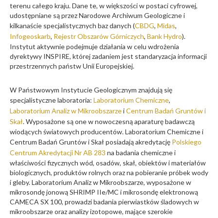
terenu całego kraju. Dane te, w większości w postaci cyfrowej,
udostępniane są przez Narodowe Archiwum Geologiczne i
kilkanaście specjalistycznych baz danych (
CBDG
,
Midas
,
Infogeoskarb
,
Rejestr Obszarów Górniczych
,
Bank Hydro
).
Instytut aktywnie podejmuje działania w celu wdrożenia
dyrektywy INSPIRE, której zadaniem jest standaryzacja informacji
przestrzennych państw Unii Europejskiej.
W Państwowym Instytucie Geologicznym znajdują się
specjalistyczne laboratoria:
Laboratorium Chemiczne
,
Laboratorium Analiz w Mikroobszarze
i
Centrum Badań Gruntów i
Skał
. Wyposażone są one w nowoczesną aparaturę badawczą
wiodących światowych producentów. Laboratorium Chemiczne i
Centrum Badań Gruntów i Skał posiadają akredytację
Polskiego
Centrum Akredytacji Nr AB 283
na badania chemiczne i
właściwości fizycznych wód, osadów, skał, obiektów i materiałów
biologicznych, produktów rolnych oraz na pobieranie próbek wody
i gleby. Laboratorium Analiz w Mikroobszarze, wyposażone w
mikrosondę jonową SHRIMP IIe/MC i mikrosondę elektronową
CAMECA SX 100, prowadzi badania pierwiastków śladowych w
mikroobszarze oraz analizy izotopowe, mające szerokie