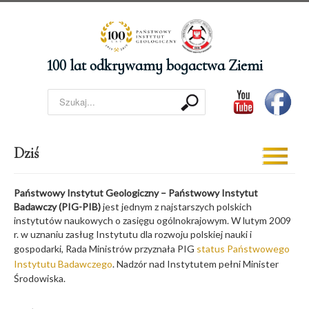
AKTUALNOŚCI
KALENDARIUM
100 lat odkrywamy bogactwa Ziemi
O Instytucie
Szukaj...
100 NAJ ...
GALERIA
Dziś
Toggle
Navigatio
PUBLIKACJE
Państwowy Instytut Geologiczny – Państwowy Instytut
PATRONAT
Badawczy (PIG-PIB)
jest jednym z najstarszych polskich
NARODOWY
instytutów naukowych o zasięgu ogólnokrajowym. W lutym 2009
r. w uznaniu zasług Instytutu dla rozwoju polskiej nauki i
PATRONATY
gospodarki, Rada Ministrów przyznała PIG
status Państwowego
Instytutu Badawczego
. Nadzór nad Instytutem pełni Minister
MEDIALNE
Środowiska.
KOMITET