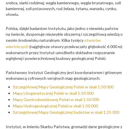
srebra, siarki rodzimej, węgla kamiennego, węgla brunatnego, soli
kamiennej, soli potasowych, rud żelaza, tytanu, wanadu, cynku,
ołowiu.
Polska, dzięki badaniom Instytutu, jako jedno z niewielu państw
na świecie, dysponuje niezwykle obszerną i szczegółową wiedzą o
swoim środowisku naturalnym. Kilka tysięcy
otworów
wiertniczych
(najgłębsze otwory przekraczały głębokość 6 000 m)
wykonanych przez Instytut umożliwiło dokładne rozpoznanie
wgłębnej i powierzchniowej budowy geologicznej Polski.
Państwowy Instytut Geologiczny jest koordynatorem i głównym
wykonawcą cyfrowych seryjnych map geologicznych:
Szczegółowej Mapy Geologicznej Polski w skali 1:50 000
Mapy Litogenetycznej Polski w skali 1:50 000
Mapy Geośrodowiskowej Polski w skali 1:50 000
Mapy Hydrogeologicznej Polski w skali 1:50 000
Szczegółowej Mapy Geologicznej Sudetów w skali 1:25 000
Instytut, w imieniu Skarbu Państwa, gromadzi dane geologiczne z