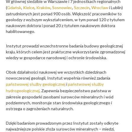
W głównej siedzibie w Warszawie i 7 jednostkach regionalnych
HONOROWY
(
Gdańsk
,
Kielce
,
Kraków
,
Sosnowiec
,
Szczecin
,
Wrocław
i Lublin)
zatrudnionych jest ponad 900 osób. Większość pracowników to
KONTAKT
geolodzy z wyższym wykształceniem, w tym ponad 120 z tytułem
naukowym doktora i ponad 20 z tytułem naukowym doktora
habilitowanego.
Instytut prowadzi wszechstronne badania budowy geologicznej
kraju, których celem jest praktyczne wykorzystanie zgromadzonej
wiedzy w gospodarce narodowej i ochronie środowiska.
Obok działalności naukowej we wszystkich dziedzinach
nowoczesnej geologii, Instytut wypełnia również zadania
państwowej służby geologicznej
i
państwowej służby
hydrogeologicznej
. Zapewnia bezpieczeństwo państwa w
zakresie gospodarki zasobami surowców mineralnych i wód
podziemnych, monitoruje stan środowiska geologicznego i
ostrzega o zagrożeniach naturalnych.
Dzięki badaniom prowadzonym przez Instytut zostały odkryte
najważniejsze polskie złoża surowców mineralnych – miedzi,