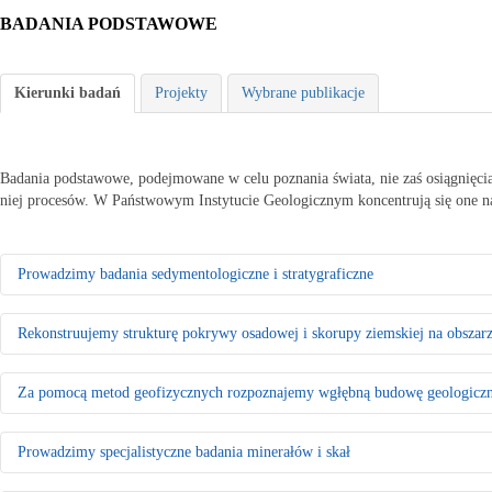
BADANIA PODSTAWOWE
Kierunki badań
Projekty
Wybrane publikacje
Badania podstawowe, podejmowane w celu poznania świata, nie zaś osiągnięcia 
niej procesów. W Państwowym Instytucie Geologicznym koncentrują się one na 
Prowadzimy badania sedymentologiczne i stratygraficzne
Badamy środowiska sedymentacyjne skał występujących na obszarze Pols
Rekonstruujemy strukturę pokrywy osadowej i skorupy ziemskiej na obszarz
Za pomocą badań makrofaunistycznych, makroflorystycznych, mikro- i
Tworzymy podziały litostratygraficzne stratygrafii sekwencyjnej
W celu rozpoznania regionalnej wgłębnej budowy geologicznej Polski i
Odtwarzamy sekwencję zdarzeń tektonicznych na podstawie analizy stru
Za pomocą metod geofizycznych rozpoznajemy wgłębną budowę geologiczn
Odtwarzamy zmiany układu lądów i mórz w minionych epokach geologicz
Charakteryzujemy geometrię struktur tektonicznych, anizotropię szczel
Ziemi
Mierzymy i analizujemy rozkład współczesnych naprężeń tektonicznych
Wykonujemy interpretację danych sejsmicznych, która pozwala opisać ge
Prowadzimy specjalistyczne badania minerałów i skał
Przeprowadzamy kompleksową interpretację grawimetryczno-magnetyczn