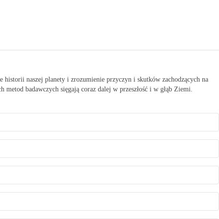
 historii naszej planety i zrozumienie przyczyn i skutków zachodzących na
h metod badawczych sięgają coraz dalej w przeszłość i w głąb Ziemi.
ch i paleobatymetrię mórz i oceanów oraz historię warunków życia na
tektonicznych w głębi Ziemi