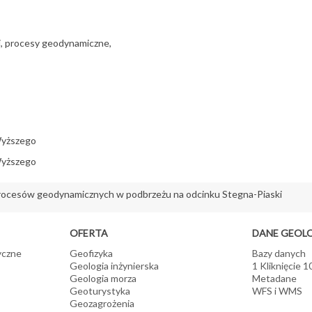
i, procesy geodynamiczne,
Wyższego
Wyższego
ocesów geodynamicznych w podbrzeżu na odcinku Stegna-Piaski
OFERTA
DANE GEOL
yczne
Geofizyka
Bazy danych
Geologia inżynierska
1 Kliknięcie 
Geologia morza
Metadane
Geoturystyka
WFS i WMS
Geozagrożenia