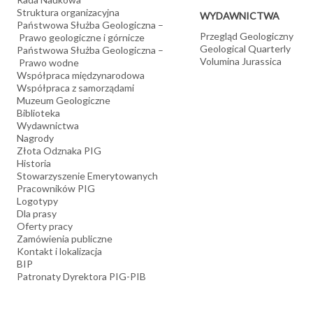
Struktura organizacyjna
WYDAWNICTWA
Państwowa Służba Geologiczna –
Przegląd Geologiczny
Prawo geologiczne i górnicze
Geological Quarterly
Państwowa Służba Geologiczna –
Volumina Jurassica
Prawo wodne
Współpraca międzynarodowa
Współpraca z samorządami
Muzeum Geologiczne
Biblioteka
Wydawnictwa
Nagrody
Złota Odznaka PIG
Historia
Stowarzyszenie Emerytowanych
Pracowników PIG
Logotypy
Dla prasy
Oferty pracy
Zamówienia publiczne
Kontakt i lokalizacja
BIP
Patronaty Dyrektora PIG-PIB