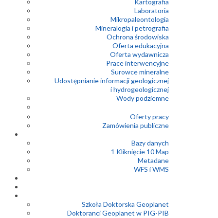
Kartografia
Laboratoria
Mikropaleontologia
Mineralogia i petrografia
Ochrona środowiska
Oferta edukacyjna
Oferta wydawnicza
Prace interwencyjne
Surowce mineralne
Udostępnianie informacji geologicznej
i hydrogeologicznej
Wody podziemne
Oferty pracy
Zamówienia publiczne
Bazy danych
1 Kliknięcie 10 Map
Metadane
WFS i WMS
Szkoła Doktorska Geoplanet
Doktoranci Geoplanet w PIG-PIB