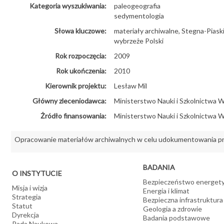
Kategoria wyszukiwania:
paleogeografia
sedymentologia
Słowa kluczowe:
materiały archiwalne, Stegna-Piask
wybrzeże Polski
Rok rozpoczęcia:
2009
Rok ukończenia:
2010
Kierownik projektu:
Lesław Mil
Główny zleceniodawca:
Ministerstwo Nauki i Szkolnictwa 
Żródło finansowania:
Ministerstwo Nauki i Szkolnictwa 
Opracowanie materiałów archiwalnych w celu udokumentowania pr
BADANIA
O INSTYTUCIE
Bezpieczeństwo energet
Misja i wizja
Energia i klimat
Strategia
Bezpieczna infrastruktura
Statut
Geologia a zdrowie
Dyrekcja
Badania podstawowe
Rada Naukowa