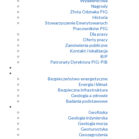
Wydawnictwa
Nagrody
Złota Odznaka PIG
Historia
Stowarzyszenie Emerytowanych
Pracowników PIG
Dla prasy
Oferty pracy
Zamówienia publiczne
Kontakt i lokalizacja
BIP
Patronaty Dyrektora PIG-PIB
Bezpieczeństwo energetyczne
Energia i klimat
Bezpieczna infrastruktura
Geologia a zdrowie
Badania podstawowe
Geofizyka
Geologia inżynierska
Geologia morza
Geoturystyka
Geozagrożenia