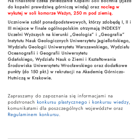
Na finalistów czeka zwiedzanie Kopalni Soli Bochnia (zjazd
do kopalni prawdziwą górniczą windą) oraz
nocleg w
wykutej w soli komorze Ważyn, 250 m pod ziemią.
Uczniowie szkół ponadpodstawowych, którzy zdobędą I, II i
III miejsce w finale ogólnopolskim otrzymają INDEKSY
Uczelni Wyższych na kierunki „Geologia” i „Geografia”
Instytutu Nauk Geologicznych Uniwersytetu Jagiellońskiego,
Wydziału Geologii Uniwersytetu Warszawskiego, Wydziału
Oceanografii i Geografii Uniwersytetu
Gdańskiego, Wydziału Nauk o Ziemi i Kształtowania
Środowiska Uniwersytetu Wrocławskiego oraz dodatkowe
punkty (do 150 pkt.) w rekrutacji na Akademię Górniczo-
Hutniczą w Krakowie.
Zapraszamy do zapoznania się informacjami na
podstronach
konkursu plastycznego
i
konkursu wiedzy
,
komunikatami dla poszczególnych województw oraz
Regulaminem konkursu
.