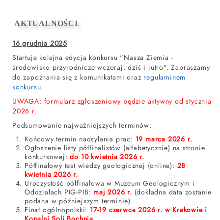
AKTUALNOŚCI
16 grudnia 2025
Startuje kolejna edycja konkursu "Nasza Ziemia -
środowisko przyrodnicze wczoraj, dziś i jutro". Zapraszamy
do zapoznania się z komunikatami oraz
regulaminem
konkursu
.
UWAGA: formularz zgłoszeniowy będzie aktywny od stycznia
2026 r.
Podsumowanie najważniejszych terminów:
Końcowy termin nadsyłania prac:
19 marca 2026 r.
Ogłoszenie listy półfinalistów (alfabetycznie) na stronie
konkursowej:
do 10 kwietnia 2026 r.
Półfinałowy test wiedzy geologicznej (online):
28
kwietnia 2026 r.
Uroczystość półfinałowa w Muzeum Geologicznym i
Oddziałach PIG-PIB:
maj 2026 r.
(dokładna data zostanie
podana w późniejszym terminie)
Finał ogólnopolski:
17-19
czerwca 2026 r. w Krakowie i
Kopalni Soli Bochnia