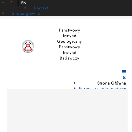
PL
EN
Kontakt
Strona główna
Państwowy
Instytut
Geologiczny
Państwowy
Instytut
Badawczy
Strona Główna
Formularz zgłoszeniowy
Konkurs plastyczny
Konkurs wiedzy
Wyniki
Regulamin
Patroni i sponsorzy
Kontakt