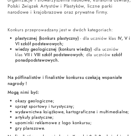
organizacje i stowarzyszenia naukowe, kuratoria oświaty,
Polski Związek Artystów i Plastyków, liczne parki
narodowe i krajobrazowe oraz prywatne firmy.
Konkurs przeprowadzany jest w dwóch kategoriach:
plastycznej (konkurs plastyczny)
- dla uczniów klas
IV, V i
VI szkół podstawowych;
wiedzy geologicznej (konkurs wiedzy)
-dla uczniów
klas
VII i VIII szkół podstawowych
; dla uczniów
szkół
ponadpodstawowych.
Na półfinalistów i finalistów konkursu czekają wspaniałe
nagrody !
Mogą nimi być:
okazy geologiczne;
sprzęt sportowy i turystyczny;
wydawnictwa książkowe, kartograficzne i multimedialne;
artykuły plastyczne;
upominki reklamowe z logo konkursu;
gry planszowe.