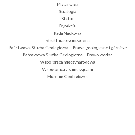
Misja i wizja
Strategia
Statut
Dyrekcja
Rada Naukowa
Struktura organizacyjna
Państwowa Służba Geologiczna – Prawo geologiczne i górnicze
Państwowa Służba Geologiczna – Prawo wodne
Współpraca międzynarodowa
Współpraca z samorządami
Muzeum Geologiczne
Biblioteka
Wydawnictwa
Nagrody
Złota Odznaka PIG
Historia
Stowarzyszenie Emerytowanych Pracowników PIG
Logotypy
Dla prasy