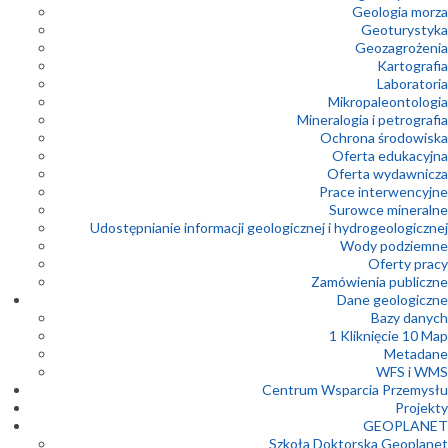
Geologia morza
Geoturystyka
Geozagrożenia
Kartografia
Laboratoria
Mikropaleontologia
Mineralogia i petrografia
Ochrona środowiska
Oferta edukacyjna
Oferta wydawnicza
Prace interwencyjne
Surowce mineralne
Udostępnianie informacji geologicznej i hydrogeologicznej
Wody podziemne
Oferty pracy
Zamówienia publiczne
Dane geologiczne
Bazy danych
1 Kliknięcie 10 Map
Metadane
WFS i WMS
Centrum Wsparcia Przemysłu
Projekty
GEOPLANET
Szkoła Doktorska Geoplanet