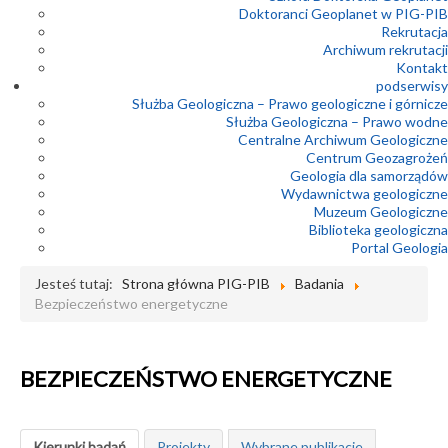
Doktoranci Geoplanet w PIG-PIB
Rekrutacja
Archiwum rekrutacji
Kontakt
podserwisy
Służba Geologiczna – Prawo geologiczne i górnicze
Służba Geologiczna – Prawo wodne
Centralne Archiwum Geologiczne
Centrum Geozagrożeń
Geologia dla samorządów
Wydawnictwa geologiczne
Muzeum Geologiczne
Biblioteka geologiczna
Portal Geologia
Jesteś tutaj:
Strona główna PIG-PIB
Badania
Bezpieczeństwo energetyczne
BEZPIECZEŃSTWO ENERGETYCZNE
Kierunki badań
Projekty
Wybrane publikacje