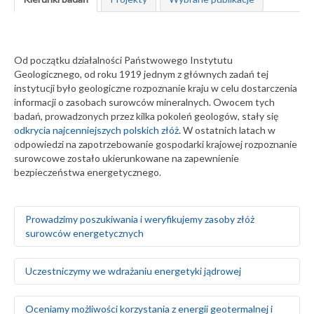
Od początku działalności Państwowego Instytutu
Geologicznego, od roku 1919 jednym z głównych zadań tej
instytucji było geologiczne rozpoznanie kraju w celu dostarczenia
informacji o zasobach surowców mineralnych. Owocem tych
badań, prowadzonych przez kilka pokoleń geologów, stały się
odkrycia najcenniejszych polskich złóż
. W ostatnich latach w
odpowiedzi na zapotrzebowanie gospodarki krajowej rozpoznanie
surowcowe zostało ukierunkowane na zapewnienie
bezpieczeństwa energetycznego.
Prowadzimy poszukiwania i weryfikujemy zasoby złóż
surowców energetycznych
Rozpoznajemy, dokumentujemy i weryfikujemy zasoby
Uczestniczymy we wdrażaniu energetyki jądrowej
węgla brunatnego i kamiennego
Opracowujemy nowe kryteria kwalifikacji zasobów węgla
kamiennego Górnośląskiego Zagłębia Węglowego w
Badamy geologiczne i środowiskowe uwarunkowania
Oceniamy możliwości korzystania z energii geotermalnej i
odniesieniu do standardów rynku międzynarodowego i
lokalizacji elektrowni jądrowych, uwzględniając: