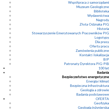
Współpraca z samorządami
Muzeum Geologiczne
Biblioteka
Wydawnictwa
Nagrody
Złota Odznaka PIG
Historia
Stowarzyszenie Emerytowanych Pracowników PIG
Logotypy
Dla prasy
Oferty pracy
Zamówienia publiczne
Kontakt i lokalizacja
BIP
Patronaty Dyrektora PIG-PIB
100 lat
Badania
Bezpieczeństwo energetyczne
Energia i klimat
Bezpieczna infrastruktura
Geologia a zdrowie
Badania podstawowe
OFERTA
Geofizyka
Geologia inżynierska