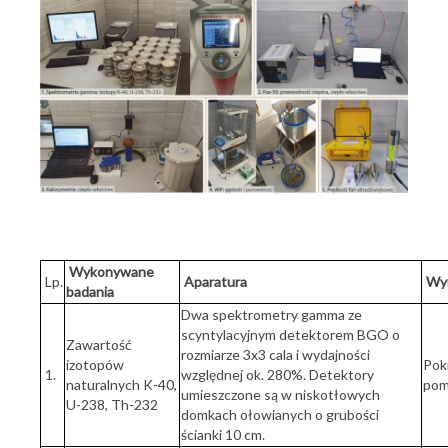
Wykonywane
Lp.
Aparatura
Wy
badania
Dwa spektrometry gamma ze
scyntylacyjnym detektorem BGO o
Zawartość
rozmiarze 3x3 cala i wydajności
izotopów
Pokr
1.
względnej ok. 280%. Detektory
naturalnych K-40,
pom
umieszczone są w niskotłowych
U-238, Th-232
domkach ołowianych o grubości
ścianki 10 cm.