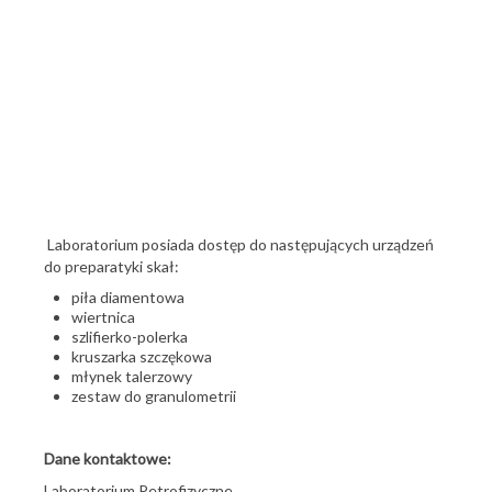
Laboratorium posiada dostęp do następujących urządzeń
do preparatyki skał:
piła diamentowa
wiertnica
szlifierko-polerka
kruszarka szczękowa
młynek talerzowy
zestaw do granulometrii
Dane kontaktowe:
Laboratorium Petrofizyczne