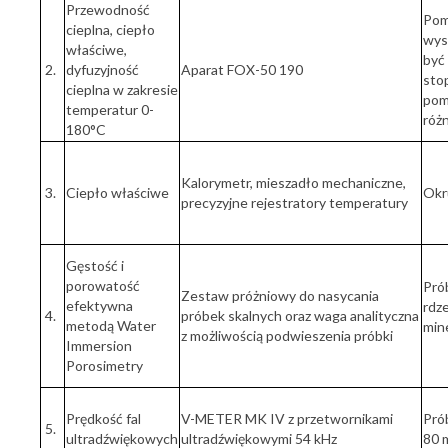
Przewodność
Pom
cieplna, ciepło
wys
właściwe,
być
2.
dyfuzyjność
Aparat FOX-50 190
stop
cieplna w zakresie
pom
temperatur 0-
róż
180°C
Kalorymetr, mieszadło mechaniczne,
3.
Ciepło właściwe
Okru
precyzyjne rejestratory temperatury
Gęstość i
porowatość
Prób
Zestaw próżniowy do nasycania
efektywna
rdze
4.
próbek skalnych oraz waga analityczna
metodą Water
min
z możliwością podwieszenia próbki
Immersion
Porosimetry
Prędkość fal
V-METER MK IV z przetwornikami
Pró
5.
ultradźwiękowych
ultradźwiękowymi 54 kHz
80 