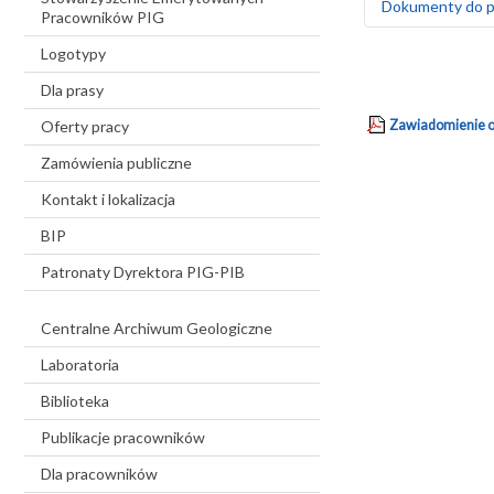
Dokumenty do p
Pracowników PIG
Logotypy
rozprawa dokto
Dla prasy
pdf
Streszczenie
Oferty pracy
Zawiadomienie o 
29 sierpień 
pdf
Streszczenie
Zamówienia publiczne
29 sierpień 
Kontakt i lokalizacja
Recenzja ro
pdf
BIP
Szczepana P
29 sierpień 
Patronaty Dyrektora PIG-PIB
Recenzja ro
pdf
Wysocką
Centralne Archiwum Geologiczne
29 sierpień 
Laboratoria
Biblioteka
Publikacje pracowników
Dla pracowników