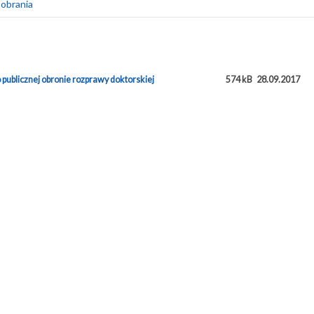
obrania
rska mgr Hubert Kiersnowski
 rozprawy doktorskiej Huberta Kiersnowskiego 2017 - jęz. PL
publicznej obronie rozprawy doktorskiej
574 kB
28.09.2017
2017
187 KB
 rozprawy doktorskiej Huberta Kiersnowskiego 2017 - jęz. EN
2017
186 KB
zprawy doktorskiej mgra H Kiersnowskiego opracowana przez prof dra h
orębskiego
2017
1.37 MB
zprawy doktorskiej mgra H Kiersnowskiego opracowana przez dr hab An
2017
1.83 MB