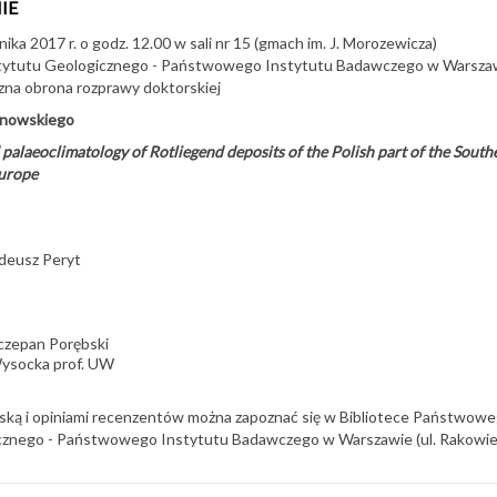
IE
ika 2017 r. o godz. 12.00 w sali nr 15 (gmach im. J. Morozewicza)
ytutu Geologicznego - Państwowego Instytutu Badawczego w Warsza
czna obrona rozprawy doktorskiej
snowskiego
palaeoclimatology of Rotliegend deposits of the Polish part of the South
Europe
adeusz Peryt
zczepan Porębski
Wysocka prof. UW
ską i opiniami recenzentów można zapoznać się w Bibliotece Państwow
cznego - Państwowego Instytutu Badawczego w Warszawie (ul. Rakowi