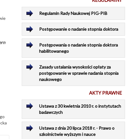
REGULAMINY
Regulamin Rady Naukowej PIG-PIB
wie
Postępowanie o nadanie stopnia doktora
ern
Postępowania o nadanie stopnia doktora
habilitowanego
Zasady ustalania wysokości opłaty za
postępowanie w sprawie nadania stopnia
naukowego
AKTY PRAWNE
Ustawa z 30 kwietnia 2010 r. o instytutach
badawczych
ego
ecka
Ustawa z dnia 20 lipca 2018 r. - Prawo o
szkolnictwie wyższym i nauce