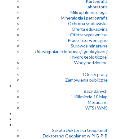
Kartografia
Laboratoria
Mikropaleontologia
Mineralogia i petrografia
Ochrona środowiska
Oferta edukacyjna
Oferta wydawnicza
Prace interwencyjne
Surowce mineralne
Udostępnianie informacji geologicznej
i hydrogeologicznej
Wody podziemne
Oferty pracy
Zamówienia publiczne
Bazy danych
1 Kliknięcie 10 Map
Metadane
WFS i WMS
Szkoła Doktorska Geoplanet
Doktoranci Geoplanet w PIG-PIB