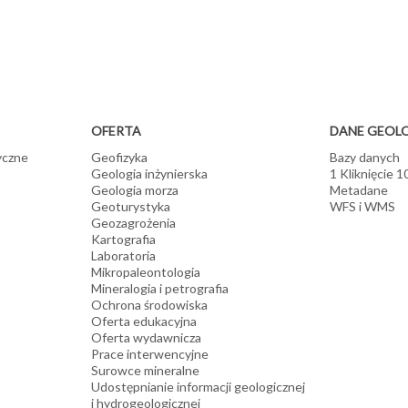
OFERTA
DANE GEOL
yczne
Geofizyka
Bazy danych
Geologia inżynierska
1 Kliknięcie 
Geologia morza
Metadane
Geoturystyka
WFS i WMS
Geozagrożenia
Kartografia
Laboratoria
Mikropaleontologia
Mineralogia i petrografia
Ochrona środowiska
Oferta edukacyjna
Oferta wydawnicza
Prace interwencyjne
Surowce mineralne
Udostępnianie informacji geologicznej
i hydrogeologicznej