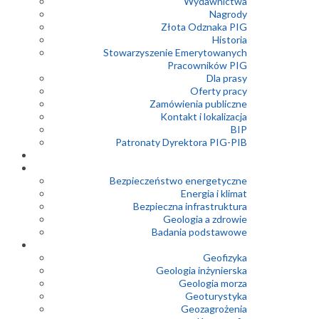
Wydawnictwa
Nagrody
Złota Odznaka PIG
Historia
Stowarzyszenie Emerytowanych
Pracowników PIG
Dla prasy
Oferty pracy
Zamówienia publiczne
Kontakt i lokalizacja
BIP
Patronaty Dyrektora PIG-PIB
Bezpieczeństwo energetyczne
Energia i klimat
Bezpieczna infrastruktura
Geologia a zdrowie
Badania podstawowe
Geofizyka
Geologia inżynierska
Geologia morza
Geoturystyka
Geozagrożenia