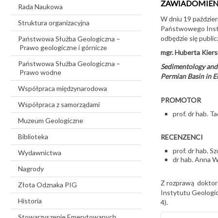
ZAWIADOMIEN
Rada Naukowa
W dniu 19 październ
Struktura organizacyjna
Państwowego Inst
odbędzie się publi
Państwowa Służba Geologiczna –
Prawo geologiczne i górnicze
mgr. Huberta Kier
Państwowa Służba Geologiczna –
Sedimentology and 
Prawo wodne
Permian Basin in 
Współpraca międzynarodowa
PROMOTOR
Współpraca z samorządami
prof. dr hab. T
Muzeum Geologiczne
Biblioteka
RECENZENCI
prof. dr hab. S
Wydawnictwa
dr hab. Anna 
Nagrody
Z rozprawą doktor
Złota Odznaka PIG
Instytutu Geologi
Historia
4).
Stowarzyszenie Emerytowanych