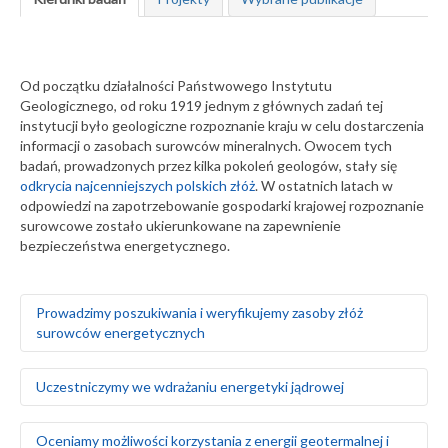
Od początku działalności Państwowego Instytutu
Geologicznego, od roku 1919 jednym z głównych zadań tej
instytucji było geologiczne rozpoznanie kraju w celu dostarczenia
informacji o zasobach surowców mineralnych. Owocem tych
badań, prowadzonych przez kilka pokoleń geologów, stały się
odkrycia najcenniejszych polskich złóż
. W ostatnich latach w
odpowiedzi na zapotrzebowanie gospodarki krajowej rozpoznanie
surowcowe zostało ukierunkowane na zapewnienie
bezpieczeństwa energetycznego.
Prowadzimy poszukiwania i weryfikujemy zasoby złóż
surowców energetycznych
Rozpoznajemy, dokumentujemy i weryfikujemy zasoby
Uczestniczymy we wdrażaniu energetyki jądrowej
węgla brunatnego i kamiennego
Opracowujemy nowe kryteria kwalifikacji zasobów węgla
kamiennego Górnośląskiego Zagłębia Węglowego w
Badamy geologiczne i środowiskowe uwarunkowania
Oceniamy możliwości korzystania z energii geotermalnej i
odniesieniu do standardów rynku międzynarodowego i
lokalizacji elektrowni jądrowych, uwzględniając: