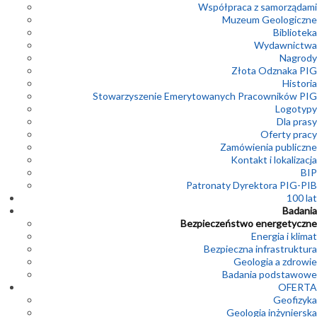
Współpraca z samorządami
Muzeum Geologiczne
Biblioteka
Wydawnictwa
Nagrody
Złota Odznaka PIG
Historia
Stowarzyszenie Emerytowanych Pracowników PIG
Logotypy
Dla prasy
Oferty pracy
Zamówienia publiczne
Kontakt i lokalizacja
BIP
Patronaty Dyrektora PIG-PIB
100 lat
Badania
Bezpieczeństwo energetyczne
Energia i klimat
Bezpieczna infrastruktura
Geologia a zdrowie
Badania podstawowe
OFERTA
Geofizyka
Geologia inżynierska