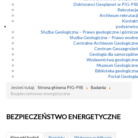
Doktoranci Geoplanet w PIG-PIB
Rekrutacja
Archiwum rekrutacji
Kontakt
podserwisy
Służba Geologiczna – Prawo geologiczne i górnicze
Służba Geologiczna – Prawo wodne
Centralne Archiwum Geologiczne
Centrum Geozagrożeń
Geologia dla samorządów
Wydawnictwa geologiczne
Muzeum Geologiczne
Biblioteka geologiczna
Portal Geologia
Jesteś tutaj:
Strona główna PIG-PIB
Badania
Bezpieczeństwo energetyczne
BEZPIECZEŃSTWO ENERGETYCZNE
Kierunki badań
Projekty
Wybrane publikacje