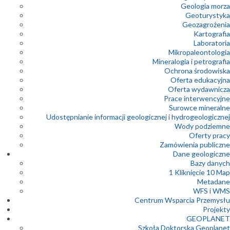
Geologia morza
Geoturystyka
Geozagrożenia
Kartografia
Laboratoria
Mikropaleontologia
Mineralogia i petrografia
Ochrona środowiska
Oferta edukacyjna
Oferta wydawnicza
Prace interwencyjne
Surowce mineralne
Udostępnianie informacji geologicznej i hydrogeologicznej
Wody podziemne
Oferty pracy
Zamówienia publiczne
Dane geologiczne
Bazy danych
1 Kliknięcie 10 Map
Metadane
WFS i WMS
Centrum Wsparcia Przemysłu
Projekty
GEOPLANET
Szkoła Doktorska Geoplanet