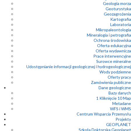
Geologia morza
Geoturystyka
Geozagrożenia
Kartografia
Laboratoria
Mikropaleontologia
Mineralogia i petrografia
Ochrona środowiska
Oferta edukacyjna
Oferta wydawnicza
Prace interwencyjne
Surowce mineralne
Udostępnianie informacji geologicznej i hydrogeologicznej
Wody podziemne
Oferty pracy
Zamówienia publiczne
Dane geologiczne
Bazy danych
1 Kliknięcie 10 Map
Metadane
WFS i WMS
Centrum Wsparcia Przemysłu
Projekty
GEOPLANET
Szkoła Doktorska Geoplanet