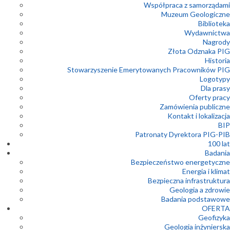
Współpraca z samorządami
Muzeum Geologiczne
Biblioteka
Wydawnictwa
Nagrody
Złota Odznaka PIG
Historia
Stowarzyszenie Emerytowanych Pracowników PIG
Logotypy
Dla prasy
Oferty pracy
Zamówienia publiczne
Kontakt i lokalizacja
BIP
Patronaty Dyrektora PIG-PIB
100 lat
Badania
Bezpieczeństwo energetyczne
Energia i klimat
Bezpieczna infrastruktura
Geologia a zdrowie
Badania podstawowe
OFERTA
Geofizyka
Geologia inżynierska