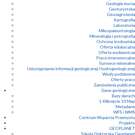
Geologia morza
Geoturystyka
Geozagrożenia
Kartografia
Laboratoria
Mikropaleontologia
Mineralogia i petrografia
Ochrona środowiska
Oferta edukacyjna
Oferta wydawnicza
Prace interwencyjne
Surowce mineralne
Udostępnianie informacji geologicznej i hydrogeologicznej
Wody podziemne
Oferty pracy
Zamówienia publiczne
Dane geologiczne
Bazy danych
1 Kliknięcie 10 Map
Metadane
WFS i WMS
Centrum Wsparcia Przemysłu
Projekty
GEOPLANET
Szkoła Doktorska Geoplanet