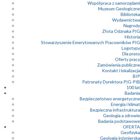
Współpraca z samorządami
Muzeum Geologiczne
Biblioteka
Wydawnictwa
Nagrody
Złota Odznaka PIG
Historia
Stowarzyszenie Emerytowanych Pracowników PIG
Logotypy
Dla prasy
Oferty pracy
Zamówienia publiczne
Kontakt i lokalizacja
BIP
Patronaty Dyrektora PIG-PIB
100 lat
Badania
Bezpieczeństwo energetyczne
Energia i klimat
Bezpieczna infrastruktura
Geologia a zdrowie
Badania podstawowe
OFERTA
Geofizyka
Geologia inżynierska