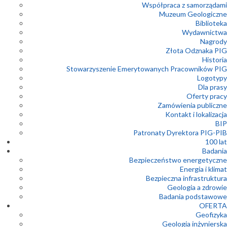
Współpraca z samorządami
Muzeum Geologiczne
Biblioteka
Wydawnictwa
Nagrody
Złota Odznaka PIG
Historia
Stowarzyszenie Emerytowanych Pracowników PIG
Logotypy
Dla prasy
Oferty pracy
Zamówienia publiczne
Kontakt i lokalizacja
BIP
Patronaty Dyrektora PIG-PIB
100 lat
Badania
Bezpieczeństwo energetyczne
Energia i klimat
Bezpieczna infrastruktura
Geologia a zdrowie
Badania podstawowe
OFERTA
Geofizyka
Geologia inżynierska