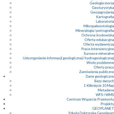
Geologia morza
Geoturystyka
Geozagrożenia
Kartografia
Laboratoria
Mikropaleontologia
Mineralogia i petrografia
Ochrona środowiska
Oferta edukacyjna
Oferta wydawnicza
Prace interwencyjne
Surowce mineralne
Udostępnianie informacji geologicznej i hydrogeologicznej
Wody podziemne
Oferty pracy
Zamówienia publiczne
Dane geologiczne
Bazy danych
1 Kliknięcie 10 Map
Metadane
WFS i WMS
Centrum Wsparcia Przemysłu
Projekty
GEOPLANET
Szkoła Doktorska Geoplanet