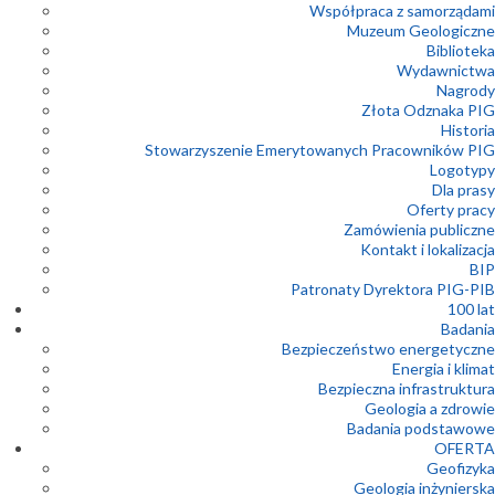
Współpraca z samorządami
Muzeum Geologiczne
Biblioteka
Wydawnictwa
Nagrody
Złota Odznaka PIG
Historia
Stowarzyszenie Emerytowanych Pracowników PIG
Logotypy
Dla prasy
Oferty pracy
Zamówienia publiczne
Kontakt i lokalizacja
BIP
Patronaty Dyrektora PIG-PIB
100 lat
Badania
Bezpieczeństwo energetyczne
Energia i klimat
Bezpieczna infrastruktura
Geologia a zdrowie
Badania podstawowe
OFERTA
Geofizyka
Geologia inżynierska