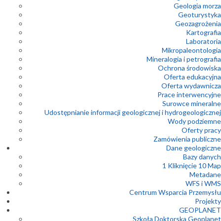
Geologia morza
Geoturystyka
Geozagrożenia
Kartografia
Laboratoria
Mikropaleontologia
Mineralogia i petrografia
Ochrona środowiska
Oferta edukacyjna
Oferta wydawnicza
Prace interwencyjne
Surowce mineralne
Udostępnianie informacji geologicznej i hydrogeologicznej
Wody podziemne
Oferty pracy
Zamówienia publiczne
Dane geologiczne
Bazy danych
1 Kliknięcie 10 Map
Metadane
WFS i WMS
Centrum Wsparcia Przemysłu
Projekty
GEOPLANET
Szkoła Doktorska Geoplanet