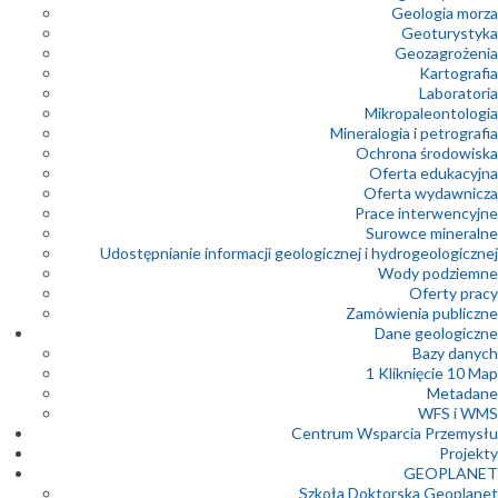
Geologia morza
Geoturystyka
Geozagrożenia
Kartografia
Laboratoria
Mikropaleontologia
Mineralogia i petrografia
Ochrona środowiska
Oferta edukacyjna
Oferta wydawnicza
Prace interwencyjne
Surowce mineralne
Udostępnianie informacji geologicznej i hydrogeologicznej
Wody podziemne
Oferty pracy
Zamówienia publiczne
Dane geologiczne
Bazy danych
1 Kliknięcie 10 Map
Metadane
WFS i WMS
Centrum Wsparcia Przemysłu
Projekty
GEOPLANET
Szkoła Doktorska Geoplanet