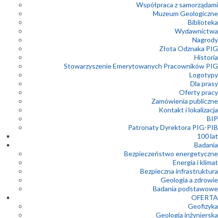
Współpraca z samorządami
Muzeum Geologiczne
Biblioteka
Wydawnictwa
Nagrody
Złota Odznaka PIG
Historia
Stowarzyszenie Emerytowanych Pracowników PIG
Logotypy
Dla prasy
Oferty pracy
Zamówienia publiczne
Kontakt i lokalizacja
BIP
Patronaty Dyrektora PIG-PIB
100 lat
Badania
Bezpieczeństwo energetyczne
Energia i klimat
Bezpieczna infrastruktura
Geologia a zdrowie
Badania podstawowe
OFERTA
Geofizyka
Geologia inżynierska