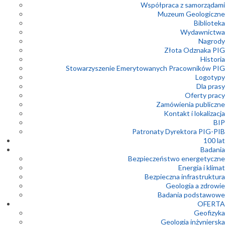
Współpraca z samorządami
Muzeum Geologiczne
Biblioteka
Wydawnictwa
Nagrody
Złota Odznaka PIG
Historia
Stowarzyszenie Emerytowanych Pracowników PIG
Logotypy
Dla prasy
Oferty pracy
Zamówienia publiczne
Kontakt i lokalizacja
BIP
Patronaty Dyrektora PIG-PIB
100 lat
Badania
Bezpieczeństwo energetyczne
Energia i klimat
Bezpieczna infrastruktura
Geologia a zdrowie
Badania podstawowe
OFERTA
Geofizyka
Geologia inżynierska