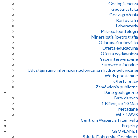
Geologia morza
Geoturystyka
Geozagrożenia
Kartografia
Laboratoria
Mikropaleontologia
Mineralogia i petrografia
Ochrona środowiska
Oferta edukacyjna
Oferta wydawnicza
Prace interwencyjne
Surowce mineralne
Udostępnianie informacji geologicznej i hydrogeologicznej
Wody podziemne
Oferty pracy
Zamówienia publiczne
Dane geologiczne
Bazy danych
1 Kliknięcie 10 Map
Metadane
WFS i WMS
Centrum Wsparcia Przemysłu
Projekty
GEOPLANET
Szkoła Doktorska Geoplanet