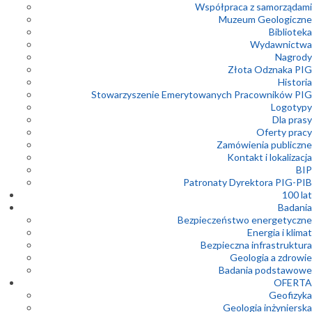
Współpraca z samorządami
Muzeum Geologiczne
Biblioteka
Wydawnictwa
Nagrody
Złota Odznaka PIG
Historia
Stowarzyszenie Emerytowanych Pracowników PIG
Logotypy
Dla prasy
Oferty pracy
Zamówienia publiczne
Kontakt i lokalizacja
BIP
Patronaty Dyrektora PIG-PIB
100 lat
Badania
Bezpieczeństwo energetyczne
Energia i klimat
Bezpieczna infrastruktura
Geologia a zdrowie
Badania podstawowe
OFERTA
Geofizyka
Geologia inżynierska