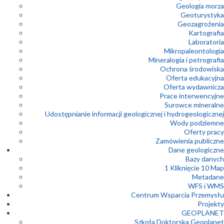
Geologia morza
Geoturystyka
Geozagrożenia
Kartografia
Laboratoria
Mikropaleontologia
Mineralogia i petrografia
Ochrona środowiska
Oferta edukacyjna
Oferta wydawnicza
Prace interwencyjne
Surowce mineralne
Udostępnianie informacji geologicznej i hydrogeologicznej
Wody podziemne
Oferty pracy
Zamówienia publiczne
Dane geologiczne
Bazy danych
1 Kliknięcie 10 Map
Metadane
WFS i WMS
Centrum Wsparcia Przemysłu
Projekty
GEOPLANET
Szkoła Doktorska Geoplanet