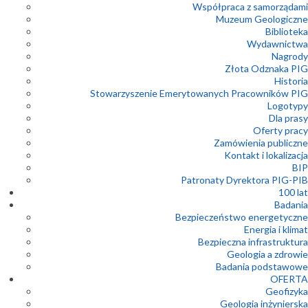
Współpraca z samorządami
Muzeum Geologiczne
Biblioteka
Wydawnictwa
Nagrody
Złota Odznaka PIG
Historia
Stowarzyszenie Emerytowanych Pracowników PIG
Logotypy
Dla prasy
Oferty pracy
Zamówienia publiczne
Kontakt i lokalizacja
BIP
Patronaty Dyrektora PIG-PIB
100 lat
Badania
Bezpieczeństwo energetyczne
Energia i klimat
Bezpieczna infrastruktura
Geologia a zdrowie
Badania podstawowe
OFERTA
Geofizyka
Geologia inżynierska