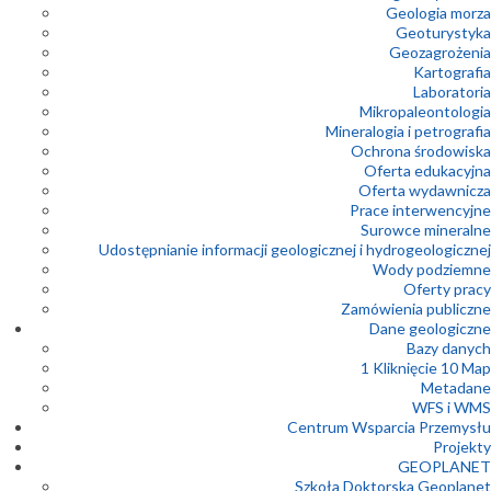
Geologia morza
Geoturystyka
Geozagrożenia
Kartografia
Laboratoria
Mikropaleontologia
Mineralogia i petrografia
Ochrona środowiska
Oferta edukacyjna
Oferta wydawnicza
Prace interwencyjne
Surowce mineralne
Udostępnianie informacji geologicznej i hydrogeologicznej
Wody podziemne
Oferty pracy
Zamówienia publiczne
Dane geologiczne
Bazy danych
1 Kliknięcie 10 Map
Metadane
WFS i WMS
Centrum Wsparcia Przemysłu
Projekty
GEOPLANET
Szkoła Doktorska Geoplanet