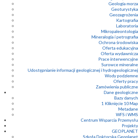
Geologia morza
Geoturystyka
Geozagrożenia
Kartografia
Laboratoria
Mikropaleontologia
Mineralogia i petrografia
Ochrona środowiska
Oferta edukacyjna
Oferta wydawnicza
Prace interwencyjne
Surowce mineralne
Udostępnianie informacji geologicznej i hydrogeologicznej
Wody podziemne
Oferty pracy
Zamówienia publiczne
Dane geologiczne
Bazy danych
1 Kliknięcie 10 Map
Metadane
WFS i WMS
Centrum Wsparcia Przemysłu
Projekty
GEOPLANET
Szkoła Doktorska Geoplanet