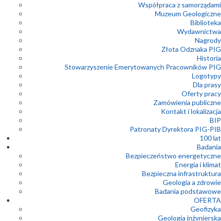
Współpraca z samorządami
Muzeum Geologiczne
Biblioteka
Wydawnictwa
Nagrody
Złota Odznaka PIG
Historia
Stowarzyszenie Emerytowanych Pracowników PIG
Logotypy
Dla prasy
Oferty pracy
Zamówienia publiczne
Kontakt i lokalizacja
BIP
Patronaty Dyrektora PIG-PIB
100 lat
Badania
Bezpieczeństwo energetyczne
Energia i klimat
Bezpieczna infrastruktura
Geologia a zdrowie
Badania podstawowe
OFERTA
Geofizyka
Geologia inżynierska