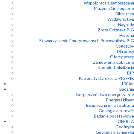
Współpraca z samorządami
Muzeum Geologiczne
Biblioteka
Wydawnictwa
Nagrody
Złota Odznaka PIG
Historia
Stowarzyszenie Emerytowanych Pracowników PIG
Logotypy
Dla prasy
Oferty pracy
Zamówienia publiczne
Kontakt i lokalizacja
BIP
Patronaty Dyrektora PIG-PIB
100 lat
Badania
Bezpieczeństwo energetyczne
Energia i klimat
Bezpieczna infrastruktura
Geologia a zdrowie
Badania podstawowe
OFERTA
Geofizyka
Geologia inżynierska