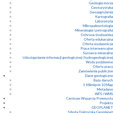
Geologia morza
Geoturystyka
Geozagrożenia
Kartografia
Laboratoria
Mikropaleontologia
Mineralogia i petrografia
Ochrona środowiska
Oferta edukacyjna
Oferta wydawnicza
Prace interwencyjne
Surowce mineralne
Udostępnianie informacji geologicznej i hydrogeologicznej
Wody podziemne
Oferty pracy
Zamówienia publiczne
Dane geologiczne
Bazy danych
1 Kliknięcie 10 Map
Metadane
WFS i WMS
Centrum Wsparcia Przemysłu
Projekty
GEOPLANET
Szkoła Doktorska Geoplanet