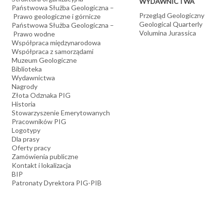
WYDAWNICTWA
Państwowa Służba Geologiczna –
Przegląd Geologiczny
Prawo geologiczne i górnicze
Geological Quarterly
Państwowa Służba Geologiczna –
Volumina Jurassica
Prawo wodne
Współpraca międzynarodowa
Współpraca z samorządami
Muzeum Geologiczne
Biblioteka
Wydawnictwa
Nagrody
Złota Odznaka PIG
Historia
Stowarzyszenie Emerytowanych
Pracowników PIG
Logotypy
Dla prasy
Oferty pracy
Zamówienia publiczne
Kontakt i lokalizacja
BIP
Patronaty Dyrektora PIG-PIB