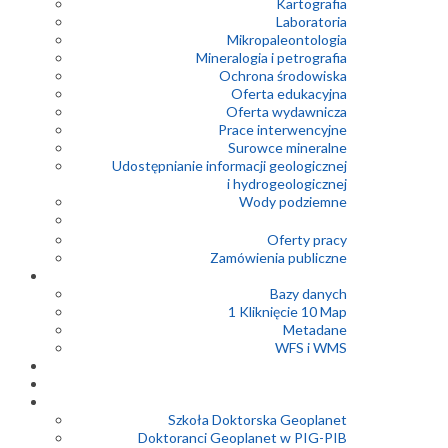
Kartografia
Laboratoria
Mikropaleontologia
Mineralogia i petrografia
Ochrona środowiska
Oferta edukacyjna
Oferta wydawnicza
Prace interwencyjne
Surowce mineralne
Udostępnianie informacji geologicznej
i hydrogeologicznej
Wody podziemne
Oferty pracy
Zamówienia publiczne
Bazy danych
1 Kliknięcie 10 Map
Metadane
WFS i WMS
Szkoła Doktorska Geoplanet
Doktoranci Geoplanet w PIG-PIB