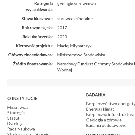
Kategoria
geologia surowcowa
wyszukiwania:
Słowa kluczowe:
surowce mineralne
Rok rozpoczęcia:
2017
Rok ukończenia:
2020
Kierownik projektu:
Maciej Młynarczyk
Główny zleceniodawca:
Ministerstwo Środowiska
Żródło finansowania:
Narodowy Fundusz Ochrony Środowiska i
Wodnej
BADANIA
O INSTYTUCIE
Bezpieczeństwo energet
Misja i wizja
Energia i klimat
Strategia
Bezpieczna infrastruktura
Statut
Geologia a zdrowie
Dyrekcja
Badania podstawowe
Rada Naukowa
Struktura organizacyjna