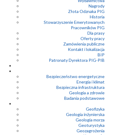
Wydawnictwa
Nagrody
Złota Odznaka PIG
Historia
Stowarzyszenie Emerytowanych
Pracowników PIG
Dla prasy
Oferty pracy
Zamówienia publiczne
Kontakt i lokalizacja
BIP
Patronaty Dyrektora PIG-PIB
Bezpieczeństwo energetyczne
Energia i klimat
Bezpieczna infrastruktura
Geologia a zdrowie
Badania podstawowe
Geofizyka
Geologia inżynierska
Geologia morza
Geoturystyka
Geozagrożenia