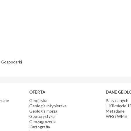
 Gospodarki
OFERTA
DANE GEOL
yczne
Geofizyka
Bazy danych
Geologia inżynierska
1 Kliknięcie 
Geologia morza
Metadane
Geoturystyka
WFS i WMS
Geozagrożenia
Kartografia