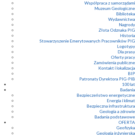
Współpraca z samorządami
Muzeum Geologiczne
Biblioteka
Wydawnictwa
Nagrody
Złota Odznaka PIG
Historia
Stowarzyszenie Emerytowanych Pracowników PIG
Logotypy
Dla prasy
Oferty pracy
Zamówienia publiczne
Kontakt i lokalizacja
BIP
Patronaty Dyrektora PIG-PIB
100 lat
Badania
Bezpieczeństwo energetyczne
Energia i klimat
Bezpieczna infrastruktura
Geologia a zdrowie
Badania podstawowe
OFERTA
Geofizyka
Geologia inżynierska