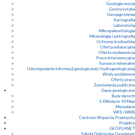
Geologia morza
Geoturystyka
Geozagrożenia
Kartografia
Laboratoria
Mikropaleontologia
Mineralogia i petrografia
Ochrona środowiska
Oferta edukacyjna
Oferta wydawnicza
Prace interwencyjne
Surowce mineralne
Udostępnianie informacji geologicznej i hydrogeologicznej
Wody podziemne
Oferty pracy
Zamówienia publiczne
Dane geologiczne
Bazy danych
1 Kliknięcie 10 Map
Metadane
WFS i WMS
Centrum Wsparcia Przemysłu
Projekty
GEOPLANET
Szkoła Doktorska Geoplanet