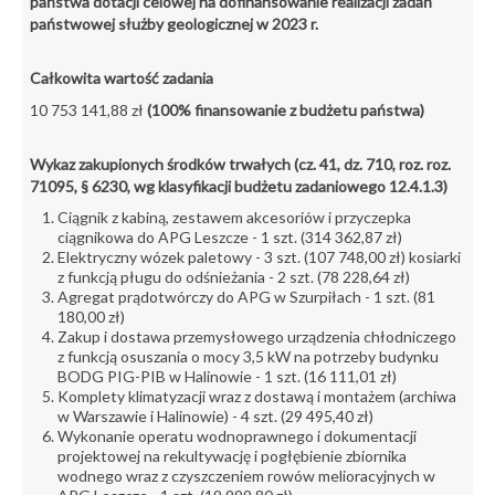
państwa dotacji celowej na dofinansowanie realizacji zadań
państwowej służby geologicznej w 2023 r.
Całkowita wartość zadania
10 753 141,88 zł
(100% finansowanie z budżetu państwa)
Wykaz zakupionych środków trwałych (cz. 41, dz. 710, roz. roz.
71095, § 6230, wg klasyfikacji budżetu zadaniowego 12.4.1.3)
Ciągnik z kabiną, zestawem akcesoriów i przyczepka
ciągnikowa do APG Leszcze - 1 szt. (314 362,87 zł)
Elektryczny wózek paletowy - 3 szt. (107 748,00 zł) kosiarki
z funkcją pługu do odśnieżania - 2 szt. (78 228,64 zł)
Agregat prądotwórczy do APG w Szurpiłach - 1 szt. (81
180,00 zł)
Zakup i dostawa przemysłowego urządzenia chłodniczego
z funkcją osuszania o mocy 3,5 kW na potrzeby budynku
BODG PIG-PIB w Halinowie - 1 szt. (16 111,01 zł)
Komplety klimatyzacji wraz z dostawą i montażem (archiwa
w Warszawie i Halinowie) - 4 szt. (29 495,40 zł)
Wykonanie operatu wodnoprawnego i dokumentacji
projektowej na rekultywację i pogłębienie zbiornika
wodnego wraz z czyszczeniem rowów melioracyjnych w