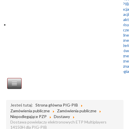
Doktoranci Geoplanet w PIG-PIB
Rekrutacja
Archiwum rekrutacji
Kontakt
podserwisy
Służba Geologiczna – Prawo geologiczne i górnicze
Służba Geologiczna – Prawo wodne
Centralne Archiwum Geologiczne
Centrum Geozagrożeń
Geologia dla samorządów
Wydawnictwa geologiczne
Muzeum Geologiczne
Biblioteka geologiczna
Portal Geologia
STRONA GŁÓWNA
Jesteś tutaj:
Strona główna PIG-PIB
Zamówienia publiczne
Zamówienia publiczne
Zamówienia publiczne
Niepodlegające PZP
Dostawy
Profil nabywcy
Dostawa powielaczy elektronowych ETP Multiplayers
14150H dla PIG-PIB
Platforma zakupowa