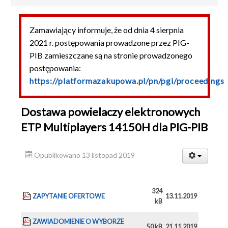
Podlegające PZP
Zamawiający informuje, że od dnia 4 sierpnia
Niepodlegające PZP
2021 r. postępowania prowadzone przez PIG-
Usługi
PIB zamieszczane są na stronie prowadzonego
Dostawy
postępowania:
https://platformazakupowa.pl/pn/pgi/proceedings
Roboty budowlane
Archiwum
Dostawa powielaczy elektronowych
Sprzedaż samochodów
ETP Multiplayers 14150H dla PIG-PIB
Sprzedaż nieruchomości
Najem nieruchomości
Opublikowano 13 listopad 2019
324
ZAPYTANIE OFERTOWE
13.11.2019
kB
ZAWIADOMIENIE O WYBORZE
50 kB
21.11.2019