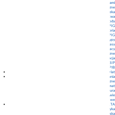
Współpraca z samorządami
Muzeum Geologiczne
Biblioteka
Wydawnictwa
Nagrody
Złota Odznaka PIG
Historia
Stowarzyszenie Emerytowanych Pracowników PIG
Logotypy
Dla prasy
Oferty pracy
Zamówienia publiczne
Kontakt i lokalizacja
BIP
Patronaty Dyrektora PIG-PIB
100 lat
Badania
Bezpieczeństwo energetyczne
Energia i klimat
Bezpieczna infrastruktura
Geologia a zdrowie
Badania podstawowe
OFERTA
Geofizyka
Geologia inżynierska