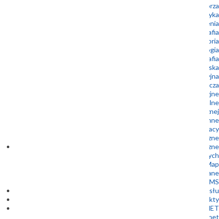
Geologia morza
Geoturystyka
Geozagrożenia
Kartografia
Laboratoria
Mikropaleontologia
Mineralogia i petrografia
Ochrona środowiska
Oferta edukacyjna
Oferta wydawnicza
Prace interwencyjne
Surowce mineralne
Udostępnianie informacji geologicznej i hydrogeologicznej
Wody podziemne
Oferty pracy
Zamówienia publiczne
Dane geologiczne
Bazy danych
1 Kliknięcie 10 Map
Metadane
WFS i WMS
Centrum Wsparcia Przemysłu
Projekty
GEOPLANET
Szkoła Doktorska Geoplanet