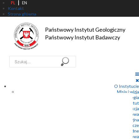
PL
EN
Kontakt
Strona główna
Państwowy Instytut Geologiczny

Państwowy Instytut Badawczy
Szukaj...
O Instytucie
Misja i wizja
Strategia
Statut
Dyrekcja
Rada Naukowa
Struktura organizacyjna
Państwowa Służba Geologiczna – Prawo geologiczne i górnicze
Państwowa Służba Geologiczna – Prawo wodne
Współpraca międzynarodowa