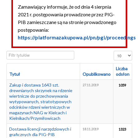
Zamawiający informuje, że od dnia 4 sierpnia
Podlegające PZP
2021 r. postępowania prowadzone przez PIG-
Usługi
PIB zamieszczane są na stronie prowadzonego
postępowania:
Dostawy
https://platformazakupowa.pl/pn/pgi/proceedings
Roboty budowlane
Niepodlegające PZP
Filtr tytułów
Pokaż #
Archiwum
Liczba
Sprzedaż samochodów
Tytuł
Opublikowano
odsłon
Sprzedaż nieruchomości
Zakup i dostawa 1643 szt.
27.11.2019
1059
drewnianych skrzynek na rdzenie
Najem nieruchomości
wiertnicze do przechowywania
wytypowanych, stratotypowych
odcinków rdzeni wiertniczych w
magazynach NAG w Kielcach i
Kielnikach/Przymiłowicach
Dostawa licencji narzędziowych i
18.11.2019
1323
graficznych dla PIG-PIB