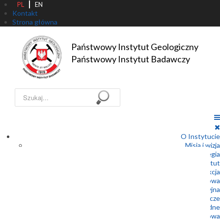
PL
EN
Kontakt
Strona główna
Państwowy Instytut Geologiczny

Państwowy Instytut Badawczy
Szukaj...
O Instytucie
Misja i wizja
Strategia
Statut
Dyrekcja
Rada Naukowa
Struktura organizacyjna
Państwowa Służba Geologiczna – Prawo geologiczne i górnicze
Państwowa Służba Geologiczna – Prawo wodne
Współpraca międzynarodowa