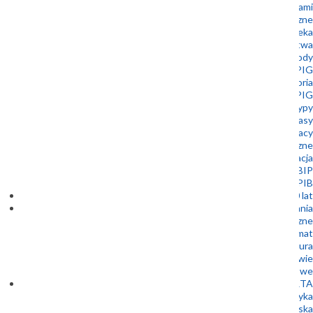
Współpraca z samorządami
Muzeum Geologiczne
Biblioteka
Wydawnictwa
Nagrody
Złota Odznaka PIG
Historia
Stowarzyszenie Emerytowanych Pracowników PIG
Logotypy
Dla prasy
Oferty pracy
Zamówienia publiczne
Kontakt i lokalizacja
BIP
Patronaty Dyrektora PIG-PIB
100 lat
Badania
Bezpieczeństwo energetyczne
Energia i klimat
Bezpieczna infrastruktura
Geologia a zdrowie
Badania podstawowe
OFERTA
Geofizyka
Geologia inżynierska