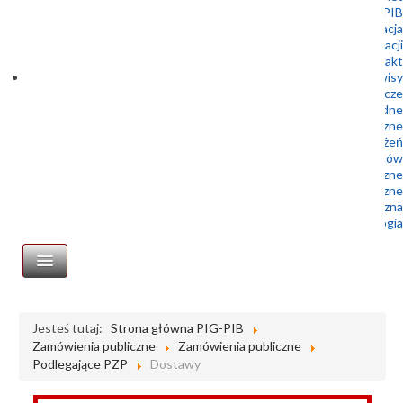
Doktoranci Geoplanet w PIG-PIB
Rekrutacja
Archiwum rekrutacji
Kontakt
podserwisy
Służba Geologiczna – Prawo geologiczne i górnicze
Służba Geologiczna – Prawo wodne
Centralne Archiwum Geologiczne
Centrum Geozagrożeń
Geologia dla samorządów
Wydawnictwa geologiczne
Muzeum Geologiczne
Biblioteka geologiczna
Portal Geologia
STRONA GŁÓWNA
Jesteś tutaj:
Strona główna PIG-PIB
Zamówienia publiczne
Zamówienia publiczne
Zamówienia publiczne
Podlegające PZP
Dostawy
Profil nabywcy
Platforma zakupowa