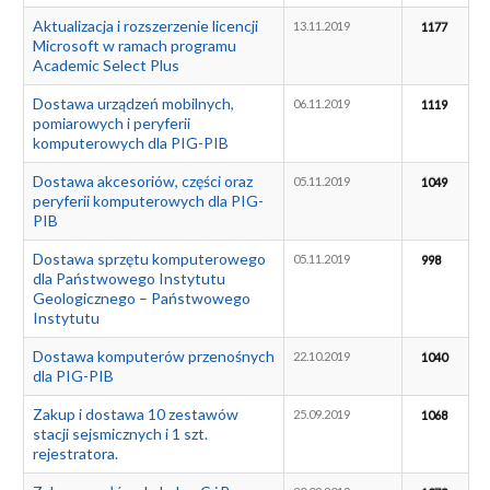
Aktualizacja i rozszerzenie licencji
13.11.2019
1177
Microsoft w ramach programu
Academic Select Plus
Dostawa urządzeń mobilnych,
06.11.2019
1119
pomiarowych i peryferii
komputerowych dla PIG-PIB
Dostawa akcesoriów, części oraz
05.11.2019
1049
peryferii komputerowych dla PIG-
PIB
Dostawa sprzętu komputerowego
05.11.2019
998
dla Państwowego Instytutu
Geologicznego – Państwowego
Instytutu
Dostawa komputerów przenośnych
22.10.2019
1040
dla PIG-PIB
Zakup i dostawa 10 zestawów
25.09.2019
1068
stacji sejsmicznych i 1 szt.
rejestratora.