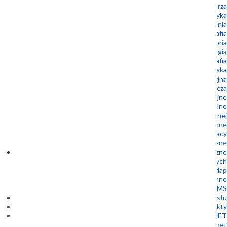
Geologia morza
Geoturystyka
Geozagrożenia
Kartografia
Laboratoria
Mikropaleontologia
Mineralogia i petrografia
Ochrona środowiska
Oferta edukacyjna
Oferta wydawnicza
Prace interwencyjne
Surowce mineralne
Udostępnianie informacji geologicznej i hydrogeologicznej
Wody podziemne
Oferty pracy
Zamówienia publiczne
Dane geologiczne
Bazy danych
1 Kliknięcie 10 Map
Metadane
WFS i WMS
Centrum Wsparcia Przemysłu
Projekty
GEOPLANET
Szkoła Doktorska Geoplanet