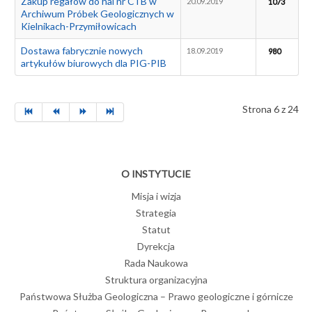
Zakup regałów do hal nr C i B w
20.09.2019
1073
Archiwum Próbek Geologicznych w
Kielnikach-Przymiłowicach
Dostawa fabrycznie nowych
18.09.2019
980
artykułów biurowych dla PIG-PIB
Strona 6 z 24
O INSTYTUCIE
Misja i wizja
Strategia
Statut
Dyrekcja
Rada Naukowa
Struktura organizacyjna
Państwowa Służba Geologiczna – Prawo geologiczne i górnicze