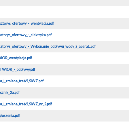
sztorys_ofertowy_-_wentylacja.pdf
ztorys_ofertowy_-_elektryka.pdf
sztorys_ofertowy_-_Wykonanie_odpływu_wody_z_aparat..pdf
iOR_wentylacja.pdf
TWiOR_-_odpływy.pdf
ia_i_zmiana_treśći_SIWZ.pdf
cznik_2a.pdf
ia_i_zmiana_treśći_SIWZ_nr_2.pdf
łoszenia.pdf