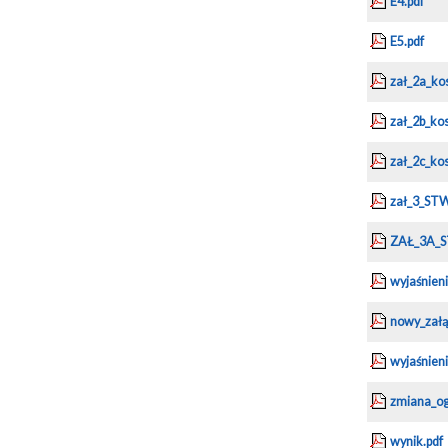
E4.pdf
E5.pdf
zał_2a_ko
zał_2b_kos
zał_2c_ko
zał_3_STW
ZAŁ_3A_S
wyjaśnien
nowy_załą
wyjaśnien
zmiana_og
wynik.pdf