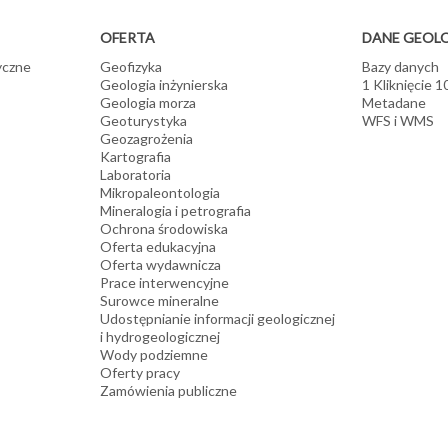
OFERTA
DANE GEOL
yczne
Geofizyka
Bazy danych
Geologia inżynierska
1 Kliknięcie 
Geologia morza
Metadane
Geoturystyka
WFS i WMS
Geozagrożenia
Kartografia
Laboratoria
Mikropaleontologia
Mineralogia i petrografia
Ochrona środowiska
Oferta edukacyjna
Oferta wydawnicza
Prace interwencyjne
Surowce mineralne
Udostępnianie informacji geologicznej
i hydrogeologicznej
Wody podziemne
Oferty pracy
Zamówienia publiczne