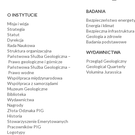
BADANIA
O INSTYTUCIE
Bezpieczeństwo energet
Misja i wizja
Energia i klimat
Strategia
Bezpieczna infrastruktura
Statut
Geologia a zdrowie
Dyrekcja
Badania podstawowe
Rada Naukowa
Struktura organizacyjna
WYDAWNICTWA
Państwowa Służba Geologiczna –
Przegląd Geologiczny
Prawo geologiczne i górnicze
Geological Quarterly
Państwowa Służba Geologiczna –
Volumina Jurassica
Prawo wodne
Współpraca międzynarodowa
Współpraca z samorządami
Muzeum Geologiczne
Biblioteka
Wydawnictwa
Nagrody
Złota Odznaka PIG
Historia
Stowarzyszenie Emerytowanych
Pracowników PIG
Logotypy