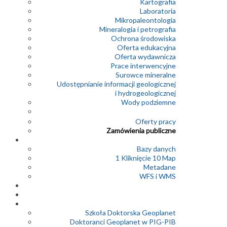
Kartografia
Laboratoria
Mikropaleontologia
Mineralogia i petrografia
Ochrona środowiska
Oferta edukacyjna
Oferta wydawnicza
Prace interwencyjne
Surowce mineralne
Udostępnianie informacji geologicznej
i hydrogeologicznej
Wody podziemne
Oferty pracy
Zamówienia publiczne
Bazy danych
1 Kliknięcie 10 Map
Metadane
WFS i WMS
Szkoła Doktorska Geoplanet
Doktoranci Geoplanet w PIG-PIB