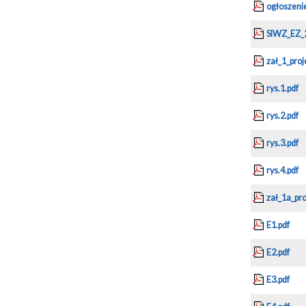
ogłoszenie
SIWZ_EZ_2
zał_1_pro
rys.1.pdf
rys.2.pdf
rys.3.pdf
rys.4.pdf
zał_1a_pr
E1.pdf
E2.pdf
E3.pdf