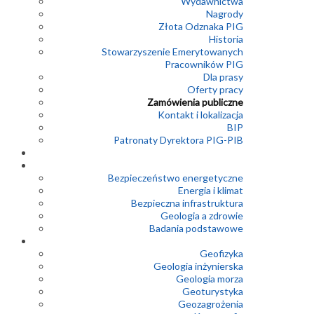
Wydawnictwa
Nagrody
Złota Odznaka PIG
Historia
Stowarzyszenie Emerytowanych
Pracowników PIG
Dla prasy
Oferty pracy
Zamówienia publiczne
Kontakt i lokalizacja
BIP
Patronaty Dyrektora PIG-PIB
Bezpieczeństwo energetyczne
Energia i klimat
Bezpieczna infrastruktura
Geologia a zdrowie
Badania podstawowe
Geofizyka
Geologia inżynierska
Geologia morza
Geoturystyka
Geozagrożenia