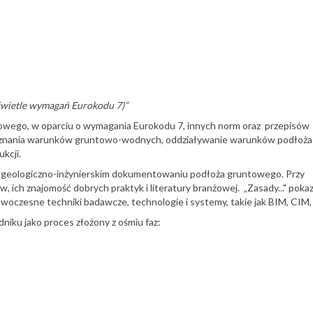
świetle wymagań Eurokodu 7)”
owego, w oparciu o wymagania Eurokodu 7, innych norm oraz przepisów
zpoznania warunków gruntowo-wodnych, oddziaływanie warunków podłoża
kcji.
zy geologiczno-inżynierskim dokumentowaniu podłoża gruntowego. Przy
ich znajomość dobrych praktyk i literatury branżowej. „Zasady..." pokaz
oczesne techniki badawcze, technologie i systemy, takie jak BIM, CIM,
iku jako proces złożony z ośmiu faz: