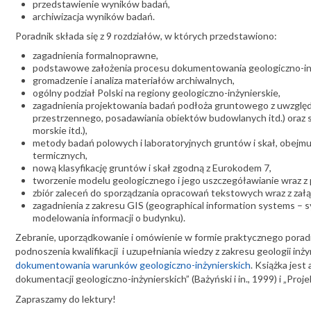
przedstawienie wyników badań,
archiwizacja wyników badań.
Poradnik składa się z 9 rozdziałów, w których przedstawiono:
zagadnienia formalnoprawne,
podstawowe założenia procesu dokumentowania geologiczno-in
gromadzenie i analiza materiałów archiwalnych,
ogólny podział Polski na regiony geologiczno-inżynierskie,
zagadnienia projektowania badań podłoża gruntowego z uwzględn
przestrzennego, posadawiania obiektów budowlanych itd.) oraz
morskie itd.),
metody badań polowych i laboratoryjnych gruntów i skał, obejmuj
termicznych,
nową klasyfikację gruntów i skał zgodną z Eurokodem 7,
tworzenie modelu geologicznego i jego uszczegóławianie wraz 
zbiór zaleceń do sporządzania opracowań tekstowych wraz z załącz
zagadnienia z zakresu GIS (geographical information systems – s
modelowania informacji o budynku).
Zebranie, uporządkowanie i omówienie w formie praktycznego poradni
podnoszenia kwalifikacji i uzupełniania wiedzy z zakresu geologii inż
dokumentowania warunków geologiczno-inżynierskich
. Książka jest
dokumentacji geologiczno-inżynierskich” (Bażyński i in., 1999) i „Pr
Zapraszamy do lektury!