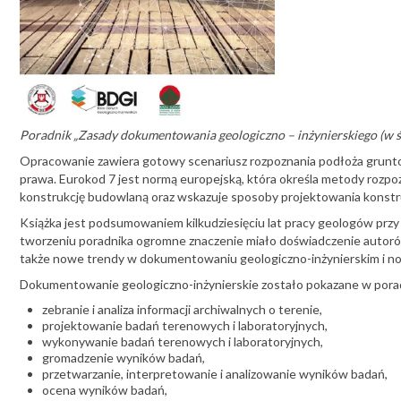
Poradnik „Zasady dokumentowania geologiczno – inżynierskiego (w 
Opracowanie zawiera gotowy scenariusz rozpoznania podłoża grunt
prawa. Eurokod 7 jest normą europejską, która określa metody ro
konstrukcję budowlaną oraz wskazuje sposoby projektowania konstru
Książka jest podsumowaniem kilkudziesięciu lat pracy geologów pr
tworzeniu poradnika ogromne znaczenie miało doświadczenie autorów, 
także nowe trendy w dokumentowaniu geologiczno-inżynierskim i now
Dokumentowanie geologiczno-inżynierskie zostało pokazane w poradn
zebranie i analiza informacji archiwalnych o terenie,
projektowanie badań terenowych i laboratoryjnych,
wykonywanie badań terenowych i laboratoryjnych,
gromadzenie wyników badań,
przetwarzanie, interpretowanie i analizowanie wyników badań,
ocena wyników badań,