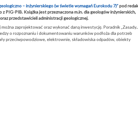
ologiczno – inżynierskiego (w świetle wymagań Eurokodu 7)”
pod redak
z PIG-PIB. Książka jest przeznaczona m.in. dla geologów inżynierskich,
z przedstawicieli administracji geologicznej.
j można zaprojektować oraz wykonać daną inwestycję. Poradnik „Zasady...
edzy o rozpoznaniu i dokumentowaniu warunków podłoża dla potrzeb
, wały przeciwpowodziowe, elektrownie, składowiska odpadów, obiekty