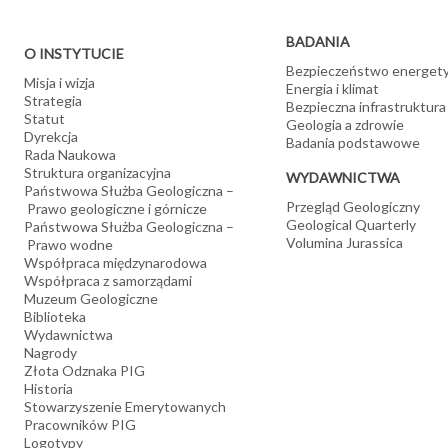
BADANIA
O INSTYTUCIE
Bezpieczeństwo energet
Misja i wizja
Energia i klimat
Strategia
Bezpieczna infrastruktura
Statut
Geologia a zdrowie
Dyrekcja
Badania podstawowe
Rada Naukowa
Struktura organizacyjna
WYDAWNICTWA
Państwowa Służba Geologiczna –
Przegląd Geologiczny
Prawo geologiczne i górnicze
Geological Quarterly
Państwowa Służba Geologiczna –
Volumina Jurassica
Prawo wodne
Współpraca międzynarodowa
Współpraca z samorządami
Muzeum Geologiczne
Biblioteka
Wydawnictwa
Nagrody
Złota Odznaka PIG
Historia
Stowarzyszenie Emerytowanych
Pracowników PIG
Logotypy