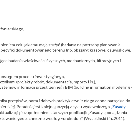
żynierskiego,
ieniem celu jakiemu mają służyć (badania na potrzeby planowania
 specyfiki dokumentowanego terenu (np. obszary: krasowe, osuwiskowe,
ące badania właściwości fizycznych, mechanicznych, filtracyjnych i
z postępem procesu inwestycyjnego,
nikami (projekty robót, dokumentacje, raporty i in.),
ystemów informacji przestrzennej) i BIM (building information modelling 
ka przepisów, norm i dobrych praktyk czyni z niego cenne narzędzie do
ynierskiej. Poradnik jest kolejną pozycją z cyklu wydawniczego
„Zasady
 aktualizacją i uzupełnieniem starszych publikacji: „Zasady sporządzania
ojektowanie geotechniczne według Eurokodu 7” (Wysokiński i in.,2011).