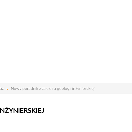
aż
Nowy poradnik z zakresu geologii inżynierskiej
NŻYNIERSKIEJ