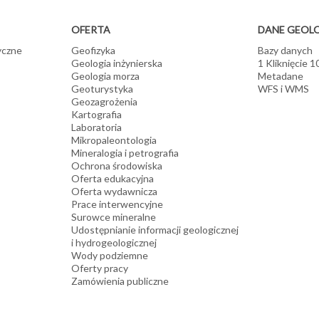
OFERTA
DANE GEOL
yczne
Geofizyka
Bazy danych
Geologia inżynierska
1 Kliknięcie 
Geologia morza
Metadane
Geoturystyka
WFS i WMS
Geozagrożenia
Kartografia
Laboratoria
Mikropaleontologia
Mineralogia i petrografia
Ochrona środowiska
Oferta edukacyjna
Oferta wydawnicza
Prace interwencyjne
Surowce mineralne
Udostępnianie informacji geologicznej
i hydrogeologicznej
Wody podziemne
Oferty pracy
Zamówienia publiczne