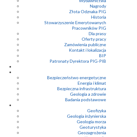
Wydawnictwa
Nagrody
Złota Odznaka PIG
Historia
Stowarzyszenie Emerytowanych
Pracowników PIG
Dla prasy
Oferty pracy
Zamówienia publiczne
Kontakt i lokalizacja
BIP
Patronaty Dyrektora PIG-PIB
Bezpieczeństwo energetyczne
Energia i klimat
Bezpieczna infrastruktura
Geologia a zdrowie
Badania podstawowe
Geofizyka
Geologia inżynierska
Geologia morza
Geoturystyka
Geozagrożenia