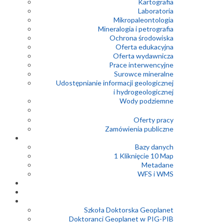
Kartografia
Laboratoria
Mikropaleontologia
Mineralogia i petrografia
Ochrona środowiska
Oferta edukacyjna
Oferta wydawnicza
Prace interwencyjne
Surowce mineralne
Udostępnianie informacji geologicznej
i hydrogeologicznej
Wody podziemne
Oferty pracy
Zamówienia publiczne
Bazy danych
1 Kliknięcie 10 Map
Metadane
WFS i WMS
Szkoła Doktorska Geoplanet
Doktoranci Geoplanet w PIG-PIB