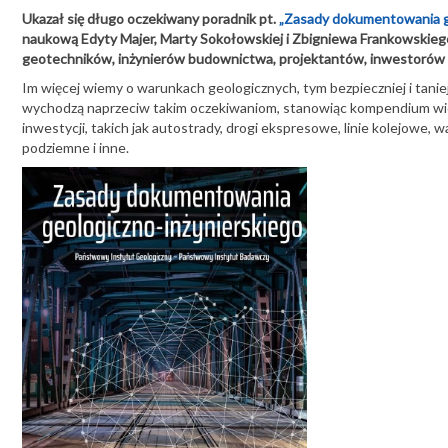
Ukazał się długo oczekiwany poradnik pt.
„Zasady dokumentowania ge
naukową Edyty Majer, Marty Sokołowskiej i Zbigniewa Frankowskiego 
geotechników, inżynierów budownictwa, projektantów, inwestorów ora
Im więcej wiemy o warunkach geologicznych, tym bezpieczniej i tanie
wychodzą naprzeciw takim oczekiwaniom, stanowiąc kompendium wi
inwestycji, takich jak autostrady, drogi ekspresowe, linie kolejowe
podziemne i inne.