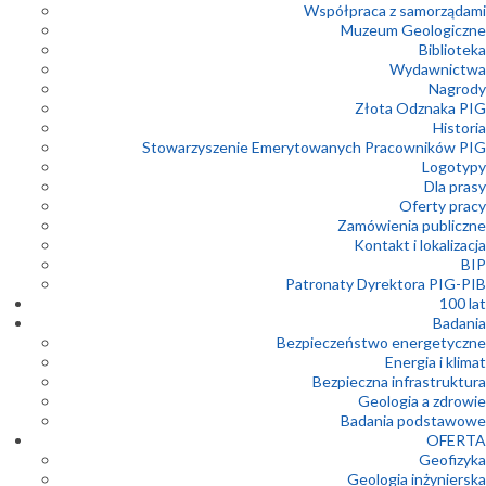
Współpraca z samorządami
Muzeum Geologiczne
Biblioteka
Wydawnictwa
Nagrody
Złota Odznaka PIG
Historia
Stowarzyszenie Emerytowanych Pracowników PIG
Logotypy
Dla prasy
Oferty pracy
Zamówienia publiczne
Kontakt i lokalizacja
BIP
Patronaty Dyrektora PIG-PIB
100 lat
Badania
Bezpieczeństwo energetyczne
Energia i klimat
Bezpieczna infrastruktura
Geologia a zdrowie
Badania podstawowe
OFERTA
Geofizyka
Geologia inżynierska