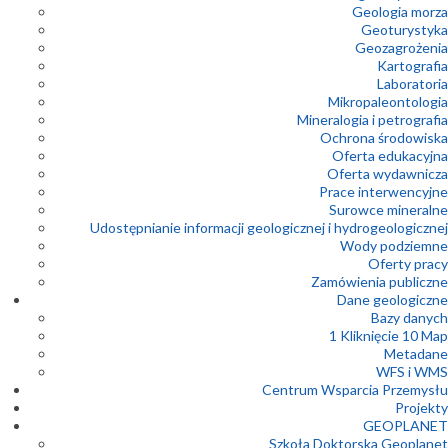
Geologia morza
Geoturystyka
Geozagrożenia
Kartografia
Laboratoria
Mikropaleontologia
Mineralogia i petrografia
Ochrona środowiska
Oferta edukacyjna
Oferta wydawnicza
Prace interwencyjne
Surowce mineralne
Udostępnianie informacji geologicznej i hydrogeologicznej
Wody podziemne
Oferty pracy
Zamówienia publiczne
Dane geologiczne
Bazy danych
1 Kliknięcie 10 Map
Metadane
WFS i WMS
Centrum Wsparcia Przemysłu
Projekty
GEOPLANET
Szkoła Doktorska Geoplanet