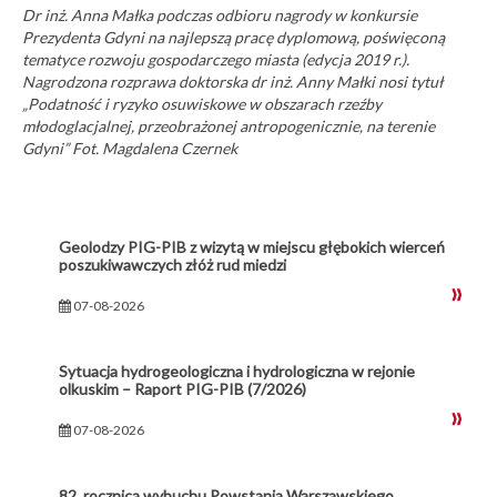
Dr inż. Anna Małka podczas odbioru nagrody w konkursie
Prezydenta Gdyni na najlepszą pracę dyplomową, poświęconą
tematyce rozwoju gospodarczego miasta (edycja 2019 r.).
Nagrodzona rozprawa doktorska dr inż. Anny Małki nosi tytuł
„Podatność i ryzyko osuwiskowe w obszarach rzeźby
młodoglacjalnej, przeobrażonej antropogenicznie, na terenie
Gdyni” Fot. Magdalena Czernek
Geolodzy PIG-PIB z wizytą w miejscu głębokich wierceń
poszukiwawczych złóż rud miedzi
07-08-2026
Sytuacja hydrogeologiczna i hydrologiczna w rejonie
olkuskim – Raport PIG-PIB (7/2026)
07-08-2026
82. rocznica wybuchu Powstania Warszawskiego