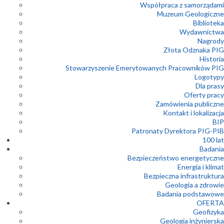
Współpraca z samorządami
Muzeum Geologiczne
Biblioteka
Wydawnictwa
Nagrody
Złota Odznaka PIG
Historia
Stowarzyszenie Emerytowanych Pracowników PIG
Logotypy
Dla prasy
Oferty pracy
Zamówienia publiczne
Kontakt i lokalizacja
BIP
Patronaty Dyrektora PIG-PIB
100 lat
Badania
Bezpieczeństwo energetyczne
Energia i klimat
Bezpieczna infrastruktura
Geologia a zdrowie
Badania podstawowe
OFERTA
Geofizyka
Geologia inżynierska