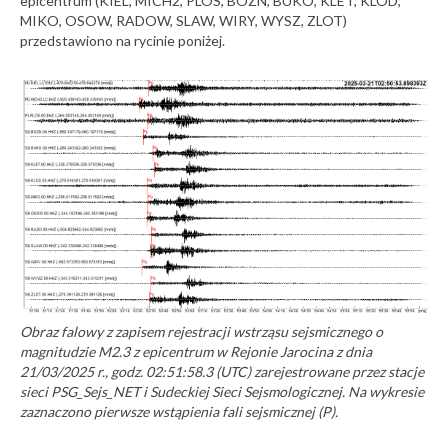
epicentrum (KIEL, MICH2, PLOS, BOZN, BUKO, KLET, KLOD,
MIKO, OSOW, RADOW, SLAW, WIRY, WYSZ, ZLOT)
przedstawiono na rycinie poniżej.
Obraz falowy z zapisem rejestracji wstrząsu sejsmicznego o
magnitudzie M2.3 z epicentrum w Rejonie Jarocina z dnia
21/03/2025 r., godz. 02:51:58.3 (UTC) zarejestrowane przez stacje
sieci PSG_Sejs_NET i Sudeckiej Sieci Sejsmologicznej. Na wykresie
zaznaczono pierwsze wstąpienia fali sejsmicznej (P).