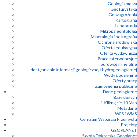
Geologia morza
Geoturystyka
Geozagrożenia
Kartografia
Laboratoria
Mikropaleontologia
Mineralogia i petrografia
Ochrona środowiska
Oferta edukacyjna
Oferta wydawnicza
Prace interwencyjne
Surowce mineralne
Udostępnianie informacji geologicznej i hydrogeologicznej
Wody podziemne
Oferty pracy
Zamówienia publiczne
Dane geologiczne
Bazy danych
1 Kliknięcie 10 Map
Metadane
WFS i WMS
Centrum Wsparcia Przemysłu
Projekty
GEOPLANET
Szkoła Doktorska Geoplanet