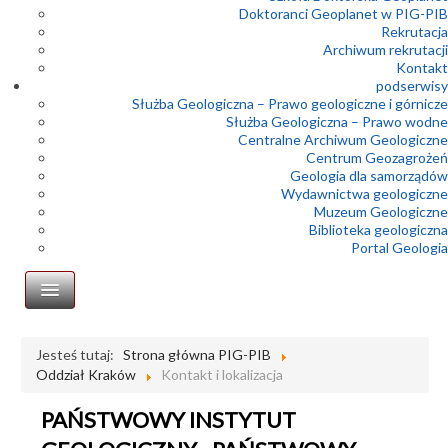
Doktoranci Geoplanet w PIG-PIB
Rekrutacja
Archiwum rekrutacji
Kontakt
podserwisy
Służba Geologiczna – Prawo geologiczne i górnicze
Służba Geologiczna – Prawo wodne
Centralne Archiwum Geologiczne
Centrum Geozagrożeń
Geologia dla samorządów
Wydawnictwa geologiczne
Muzeum Geologiczne
Biblioteka geologiczna
Portal Geologia
Oddział Karpacki
Jesteś tutaj:
Strona główna PIG-PIB
Oddział Kraków
Kontakt i lokalizacja
Dyrekcja
Struktura i zakres działania
PAŃSTWOWY INSTYTUT
Historia oddziału