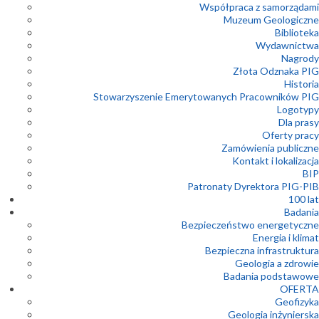
Współpraca z samorządami
Muzeum Geologiczne
Biblioteka
Wydawnictwa
Nagrody
Złota Odznaka PIG
Historia
Stowarzyszenie Emerytowanych Pracowników PIG
Logotypy
Dla prasy
Oferty pracy
Zamówienia publiczne
Kontakt i lokalizacja
BIP
Patronaty Dyrektora PIG-PIB
100 lat
Badania
Bezpieczeństwo energetyczne
Energia i klimat
Bezpieczna infrastruktura
Geologia a zdrowie
Badania podstawowe
OFERTA
Geofizyka
Geologia inżynierska