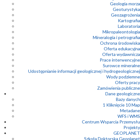
Geologia morza
Geoturystyka
Geozagrożenia
Kartografia
Laboratoria
Mikropaleontologia
Mineralogia i petrografia
Ochrona środowiska
Oferta edukacyjna
Oferta wydawnicza
Prace interwencyjne
Surowce mineralne
Udostępnianie informacji geologicznej i hydrogeologicznej
Wody podziemne
Oferty pracy
Zamówienia publiczne
Dane geologiczne
Bazy danych
1 Kliknięcie 10 Map
Metadane
WFS i WMS
Centrum Wsparcia Przemysłu
Projekty
GEOPLANET
Szkoła Doktorska Geoplanet