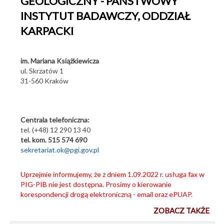
GEOLOGICZNY - PAŃSTWOWY
INSTYTUT BADAWCZY, ODDZIAŁ
Aktualności
Konkurs geologiczny 2026
KARPACKI
Kontakt i lokalizacja
Centralne Archiwum Geologiczne
im. Mariana Książkiewicza
Biblioteka Geologiczna
ul. Skrzatów 1
31-560 Kraków
Przetargi
Oferty pracy
Praktyki studenckie
Centrala telefoniczna:
tel. (+48) 12 290 13 40
tel. kom. 515 574 690
sekretariat.ok@pgi.gov.pl
Uprzejmie informujemy, że z dniem 1.09.2022 r. usługa fax w
PIG-PIB nie jest dostępna. Prosimy o kierowanie
korespondencji drogą elektroniczną - email oraz ePUAP.
ZOBACZ TAKŻE